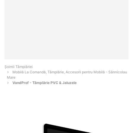
Șoimii Tâmplăriei
Mobilă La Comandă, Tâmplărie, Accesorii pentru Mobilă - Sânnicolau
Mare
VandProf - Tâmplărie PVC & Jaluzele