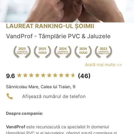
LAUREAT RANKING-UL ȘOIMII
VandProf - Tâmplărie PVC & Jaluzele
Arată mai multe >>
9.6
(46)
Sânnicolau Mare, Calea lui Traian, 9
Afișează numărul de telefon
Despre companie:
VandProf
este recunoscută ca specialist în domeniul
tâmplăriei PVC și al jaluzelelor, oferind soluții complexe și