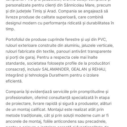
personalizate pentru clienți din Sânnicolau Mare, precum
și din județele Timiș și Arad. Compania se angajează să
livreze produse de calitate superioară, care combină
designul modern cu performanța ridicată și durabilitatea în
timp.
Portofoliul de produse cuprinde ferestre și uși din PVC,
rulouri exterioare construite din aluminiu, jaluzele verticale,
rulouri fabricate din textile, panouri antivânt transparente
și porți de garaj. Pentru a respecta cele mai înalte
standarde, societatea folosește profile de la producători
consacrați, inclusiv SALAMANDER, GEALAN și REHAU,
integrând și tehnologia Duratherm pentru o izolare
eficientă.
Compania își evidențiază serviciile prin promptitudine și
profesionalism, oferind consultanță specializată în etapa
de proiectare, livrare rapidă și sigură a produselor, alături
de un montaj calificat. Montajul este realizat atât prin
metode tradiționale, cât și prin soluții moderne cum ar fi
ancorele de montaj, foliile anticondens sau precadrele,