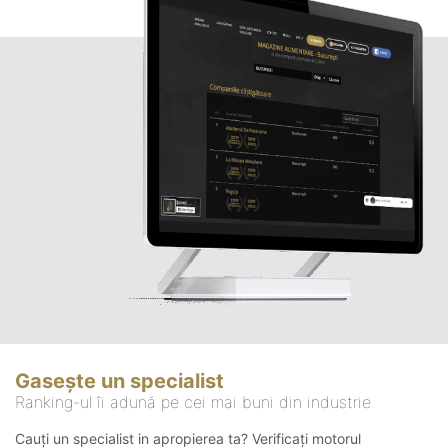
Gasește un specialist
Ranking-ul îi adună pe cei mai buni din industrie
Cauți un specialist in apropierea ta? Verificați motorul