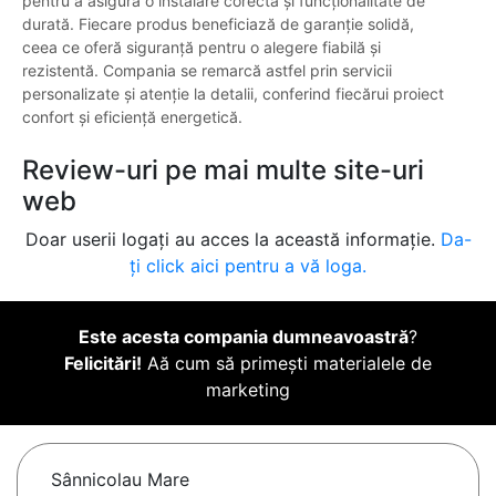
pentru a asigura o instalare corectă și funcționalitate de
durată. Fiecare produs beneficiază de garanție solidă,
ceea ce oferă siguranță pentru o alegere fiabilă și
rezistentă. Compania se remarcă astfel prin servicii
personalizate și atenție la detalii, conferind fiecărui proiect
confort și eficiență energetică.
Review-uri pe mai multe site-uri
web
Doar userii logați au acces la această informație.
Da-
ți click aici pentru a vă loga.
Este acesta compania dumneavoastră
?
Felicitări!
Aă cum să primești materialele de
marketing
Sânnicolau Mare