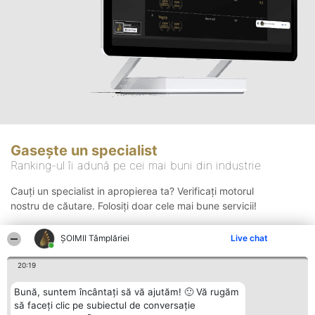
Gasește un specialist
Ranking-ul îi adună pe cei mai buni din industrie
Cauți un specialist in apropierea ta? Verificați motorul
nostru de căutare. Folosiți doar cele mai bune servicii!
ȘOIMII Tâmplăriei
Live chat
Căutare
20:19
Bună, suntem încântați să vă ajutăm! 🙂 Vă rugăm
să faceți clic pe subiectul de conversație