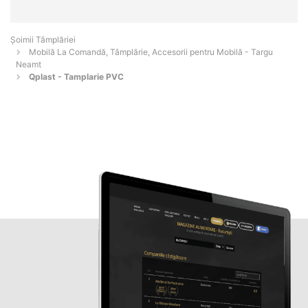
Șoimii Tâmplăriei
Mobilă La Comandă, Tâmplărie, Accesorii pentru Mobilă - Targu
Neamt
Qplast - Tamplarie PVC