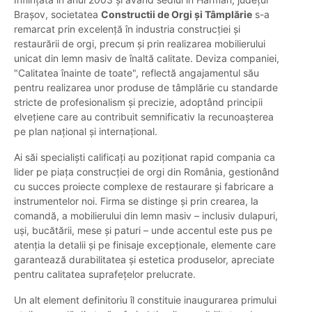
Brașov, societatea
Constructii de Orgi și Tâmplărie
s-a
remarcat prin excelență în industria construcției și
restaurării de orgi, precum și prin realizarea mobilierului
unicat din lemn masiv de înaltă calitate. Deviza companiei,
"Calitatea înainte de toate", reflectă angajamentul său
pentru realizarea unor produse de tâmplărie cu standarde
stricte de profesionalism și precizie, adoptând principii
elvețiene care au contribuit semnificativ la recunoașterea
pe plan național și internațional.
Ai săi specialiști calificați au poziționat rapid compania ca
lider pe piața construcției de orgi din România, gestionând
cu succes proiecte complexe de restaurare și fabricare a
instrumentelor noi. Firma se distinge și prin crearea, la
comandă, a mobilierului din lemn masiv – inclusiv dulapuri,
uși, bucătării, mese și paturi – unde accentul este pus pe
atenția la detalii și pe finisaje excepționale, elemente care
garantează durabilitatea și estetica produselor, apreciate
pentru calitatea suprafețelor prelucrate.
Un alt element definitoriu îl constituie inaugurarea primului