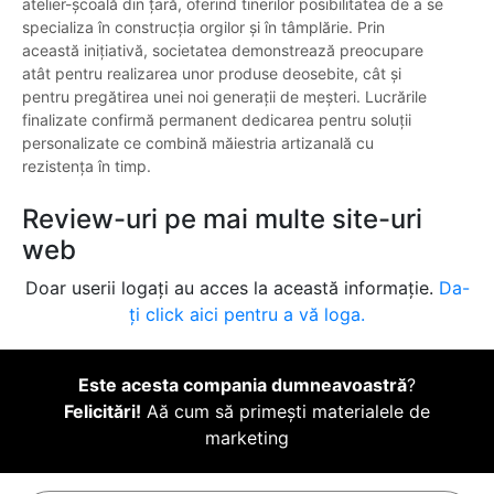
atelier-școală din țară, oferind tinerilor posibilitatea de a se
specializa în construcția orgilor și în tâmplărie. Prin
această inițiativă, societatea demonstrează preocupare
atât pentru realizarea unor produse deosebite, cât și
pentru pregătirea unei noi generații de meșteri. Lucrările
finalizate confirmă permanent dedicarea pentru soluții
personalizate ce combină măiestria artizanală cu
rezistența în timp.
Review-uri pe mai multe site-uri
web
Doar userii logați au acces la această informație.
Da-
ți click aici pentru a vă loga.
Este acesta compania dumneavoastră
?
Felicitări!
Aă cum să primești materialele de
marketing