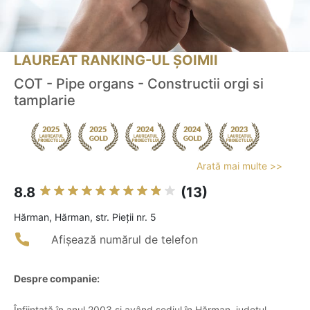
LAUREAT RANKING-UL ȘOIMII
COT - Pipe organs - Constructii orgi si
tamplarie
Arată mai multe >>
8.8
(13)
Hărman, Hărman, str. Pieţii nr. 5
Afișează numărul de telefon
Despre companie:
Înființată în anul 2003 și având sediul în Hărman, județul