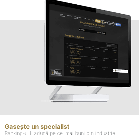
Gasește un specialist
Ranking-ul îi adună pe cei mai buni din industrie