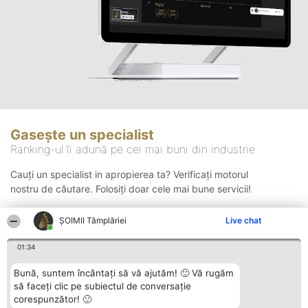
Gasește un specialist
Ranking-ul îi adună pe cei mai buni din industrie
Cauți un specialist in apropierea ta? Verificați motorul
nostru de căutare. Folosiți doar cele mai bune servicii!
ȘOIMII Tâmplăriei
Live chat
Căutare
01:34
Bună, suntem încântați să vă ajutăm! 🙂 Vă rugăm
să faceți clic pe subiectul de conversație
corespunzător! 🙂