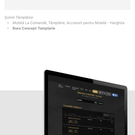
Șoimii Tâmplăriei
Mobilă La Comandă, Tâmplărie, Accesorii pentru Mobilă - Harghita
Bura Concept Tamplarie