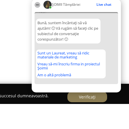
ȘOIMII Tâmplăriei
Live chat
14:01
Bună, suntem încântați să vă
ajutăm! 🙂 Vă rugăm să faceți clic pe
subiectul de conversație
corespunzător! 🙂
Sunt un Laureat, vreau să ridic
materiale de marketing
Vreau să-mi înscriu firma in proiectul
Șoimii
Am o altă problemă
e succesul dumneavoastră.
Verificați