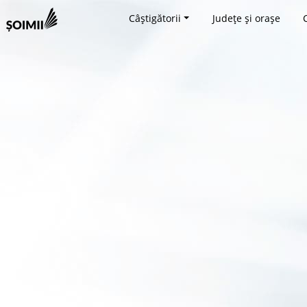
Câștigătorii
Județe și orașe