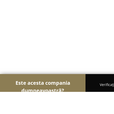
Este acesta compania
Verifica
dumneavoastră?
Șoimii Tâmplăriei
Mobilă La Comandă, Tâmplărie