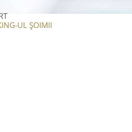
RT
ING-UL ȘOIMII