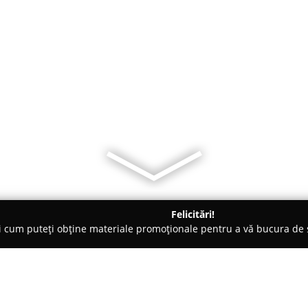
Felicitări!
ți cum puteți obține materiale promoționale pentru a vă bucura d
, Accesorii pentru Mobilă - Bucureşti
Fereastra SMART