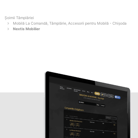
Șoimii Tâmplăriei
Mobilă La Comandă, Tâmplărie, Accesorii pentru Mobilă - Chişoda
Nextis Mobilier