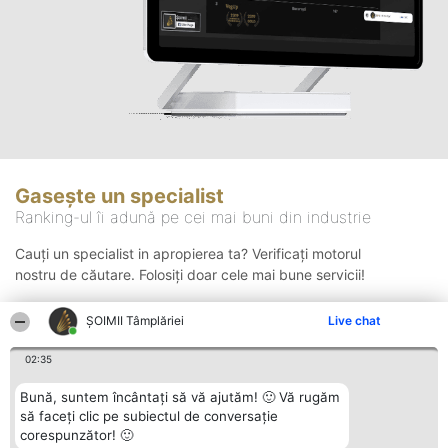
Gasește un specialist
Ranking-ul îi adună pe cei mai buni din industrie
Cauți un specialist in apropierea ta? Verificați motorul
nostru de căutare. Folosiți doar cele mai bune servicii!
ȘOIMII Tâmplăriei
Live chat
Căutare
02:35
Bună, suntem încântați să vă ajutăm! 🙂 Vă rugăm
să faceți clic pe subiectul de conversație
corespunzător! 🙂