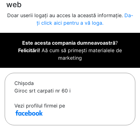
web
Doar userii logați au acces la această informație.
Da-
ți click aici pentru a vă loga.
Este acesta compania dumneavoastră
?
Felicitări!
Aă cum să primești materialele de
marketing
Chişoda
Giroc srt carpati nr 60 i
Vezi profilul firmei pe