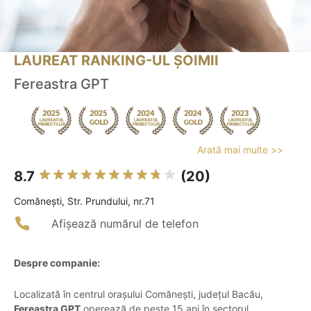
LAUREAT RANKING-UL ȘOIMII
Fereastra GPT
Arată mai multe >>
8.7
(20)
Comăneşti, Str. Prundului, nr.71
Afișează numărul de telefon
Despre companie:
Localizată în centrul orașului Comănești, județul Bacău,
Fereastra GPT
operează de peste 15 ani în sectorul