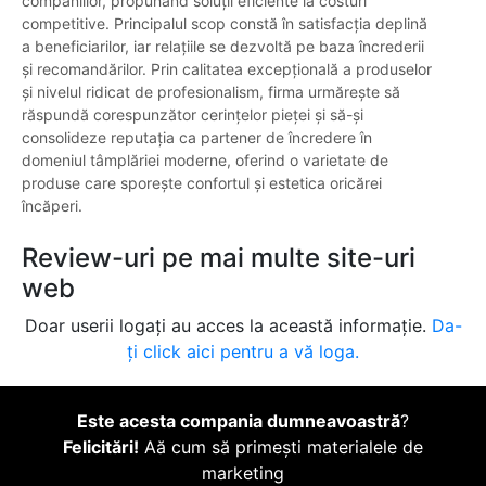
companiilor, propunând soluții eficiente la costuri
competitive. Principalul scop constă în satisfacția deplină
a beneficiarilor, iar relațiile se dezvoltă pe baza încrederii
și recomandărilor. Prin calitatea excepțională a produselor
și nivelul ridicat de profesionalism, firma urmărește să
răspundă corespunzător cerințelor pieței și să-și
consolideze reputația ca partener de încredere în
domeniul tâmplăriei moderne, oferind o varietate de
produse care sporește confortul și estetica oricărei
încăperi.
Review-uri pe mai multe site-uri
web
Doar userii logați au acces la această informație.
Da-
ți click aici pentru a vă loga.
Este acesta compania dumneavoastră
?
Felicitări!
Aă cum să primești materialele de
marketing