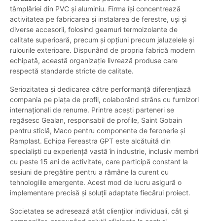
tâmplăriei din PVC și aluminiu. Firma își concentrează
activitatea pe fabricarea și instalarea de ferestre, uși și
diverse accesorii, folosind geamuri termoizolante de
calitate superioară, precum și opțiuni precum jaluzelele și
rulourile exterioare. Dispunând de propria fabrică modern
echipată, această organizație livrează produse care
respectă standarde stricte de calitate.
Seriozitatea și dedicarea către performanță diferențiază
compania pe piața de profil, colaborând strâns cu furnizori
internaționali de renume. Printre acești parteneri se
regăsesc Gealan, responsabil de profile, Saint Gobain
pentru sticlă, Maco pentru componente de feronerie și
Ramplast. Echipa Fereastra GPT este alcătuită din
specialiști cu experiență vastă în industrie, inclusiv membri
cu peste 15 ani de activitate, care participă constant la
sesiuni de pregătire pentru a rămâne la curent cu
tehnologiile emergente. Acest mod de lucru asigură o
implementare precisă și soluții adaptate fiecărui proiect.
Societatea se adresează atât clienților individuali, cât și