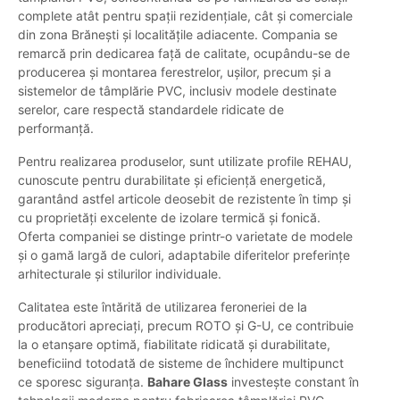
complete atât pentru spații rezidențiale, cât și comerciale
din zona Brănești și localitățile adiacente. Compania se
remarcă prin dedicarea față de calitate, ocupându-se de
producerea și montarea ferestrelor, ușilor, precum și a
sistemelor de tâmplărie PVC, inclusiv modele destinate
serelor, care respectă standardele ridicate de
performanță.
Pentru realizarea produselor, sunt utilizate profile REHAU,
cunoscute pentru durabilitate și eficiență energetică,
garantând astfel articole deosebit de rezistente în timp și
cu proprietăți excelente de izolare termică și fonică.
Oferta companiei se distinge printr-o varietate de modele
și o gamă largă de culori, adaptabile diferitelor preferințe
arhitecturale și stilurilor individuale.
Calitatea este întărită de utilizarea feroneriei de la
producători apreciați, precum ROTO și G-U, ce contribuie
la o etanșare optimă, fiabilitate ridicată și durabilitate,
beneficiind totodată de sisteme de închidere multipunct
ce sporesc siguranța.
Bahare Glass
investește constant în