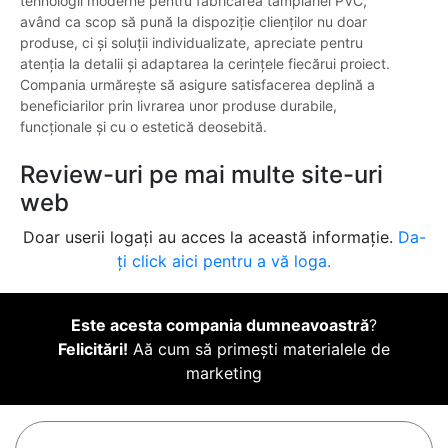
tehnologii moderne pentru fabricarea tâmplăriei PVC,
având ca scop să pună la dispoziție clienților nu doar
produse, ci și soluții individualizate, apreciate pentru
atenția la detalii și adaptarea la cerințele fiecărui proiect.
Compania urmărește să asigure satisfacerea deplină a
beneficiarilor prin livrarea unor produse durabile,
funcționale și cu o estetică deosebită.
Review-uri pe mai multe site-uri
web
Doar userii logați au acces la această informație.
Da-
ți click aici pentru a vă loga.
Este acesta compania dumneavoastră
?
Felicitări!
Aă cum să primești materialele de
marketing