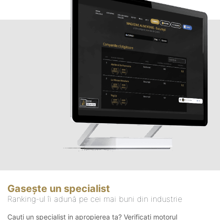
Gasește un specialist
Ranking-ul îi adună pe cei mai buni din industrie
Cauți un specialist in apropierea ta? Verificați motorul