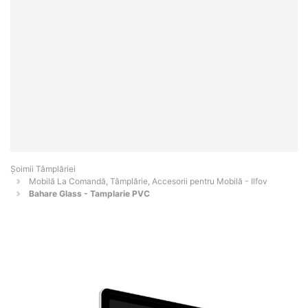
Șoimii Tâmplăriei
Mobilă La Comandă, Tâmplărie, Accesorii pentru Mobilă - Ilfov
Bahare Glass - Tamplarie PVC