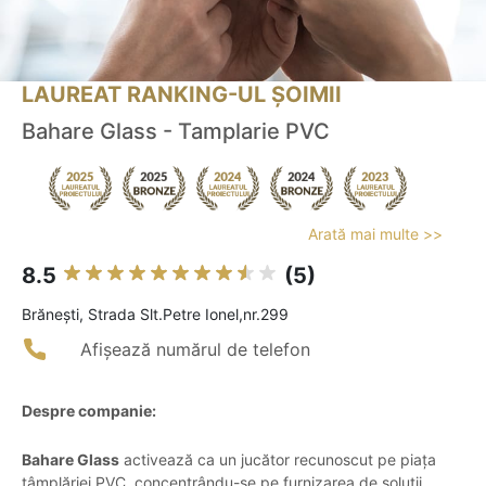
LAUREAT RANKING-UL ȘOIMII
Bahare Glass - Tamplarie PVC
Arată mai multe >>
8.5
(5)
Brăneşti, Strada Slt.Petre Ionel,nr.299
Afișează numărul de telefon
Despre companie:
Bahare Glass
activează ca un jucător recunoscut pe piața
tâmplăriei PVC, concentrându-se pe furnizarea de soluții