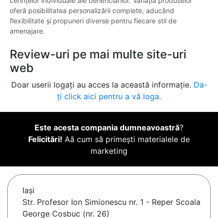
cerințelor individuale ale beneficiarilor. Variația produselor
oferă posibilitatea personalizării complete, aducând
flexibilitate și propuneri diverse pentru fiecare stil de
amenajare.
Review-uri pe mai multe site-uri
web
Doar userii logați au acces la această informație.
Da-
ți click aici pentru a vă loga.
Este acesta compania dumneavoastră
?
Felicitări!
Aă cum să primești materialele de
marketing
Iaşi
Str. Profesor Ion Simionescu nr. 1 - Reper Scoala
George Cosbuc (nr. 26)