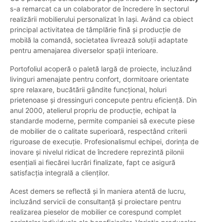
s-a remarcat ca un colaborator de încredere în sectorul
realizării mobilierului personalizat în Iași. Având ca obiect
principal activitatea de tâmplărie fină și producție de
mobilă la comandă, societatea livrează soluții adaptate
pentru amenajarea diverselor spații interioare.
Portofoliul acoperă o paletă largă de proiecte, incluzând
livinguri amenajate pentru confort, dormitoare orientate
spre relaxare, bucătării gândite funcțional, holuri
prietenoase și dressinguri concepute pentru eficiență. Din
anul 2000, atelierul propriu de producție, echipat la
standarde moderne, permite companiei să execute piese
de mobilier de o calitate superioară, respectând criterii
riguroase de execuție. Profesionalismul echipei, dorința de
inovare și nivelul ridicat de încredere reprezintă pilonii
esențiali ai fiecărei lucrări finalizate, fapt ce asigură
satisfacția integrală a clienților.
Acest demers se reflectă și în maniera atentă de lucru,
incluzând servicii de consultanță și proiectare pentru
realizarea pieselor de mobilier ce corespund complet