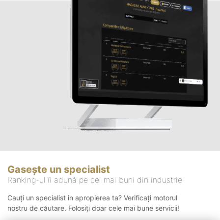
Gasește un specialist
Ranking-ul îi adună pe cei mai buni din industrie
Cauți un specialist in apropierea ta? Verificați motorul
nostru de căutare. Folosiți doar cele mai bune servicii!