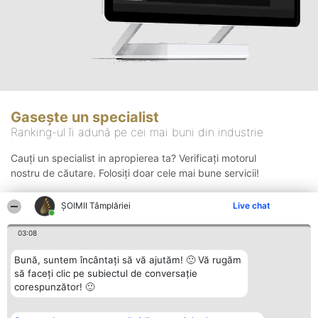
Gasește un specialist
Ranking-ul îi adună pe cei mai buni din industrie
Cauți un specialist in apropierea ta? Verificați motorul
nostru de căutare. Folosiți doar cele mai bune servicii!
ȘOIMII Tâmplăriei
Live chat
Căutare
03:08
Bună, suntem încântați să vă ajutăm! 🙂 Vă rugăm
să faceți clic pe subiectul de conversație
corespunzător! 🙂