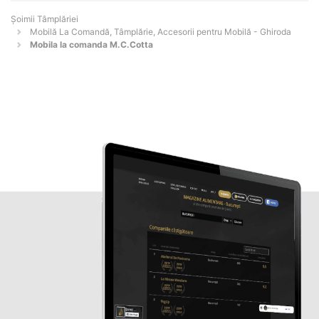
Șoimii Tâmplăriei
Mobilă La Comandă, Tâmplărie, Accesorii pentru Mobilă - Ghiroda
Mobila la comanda M.C.Cotta