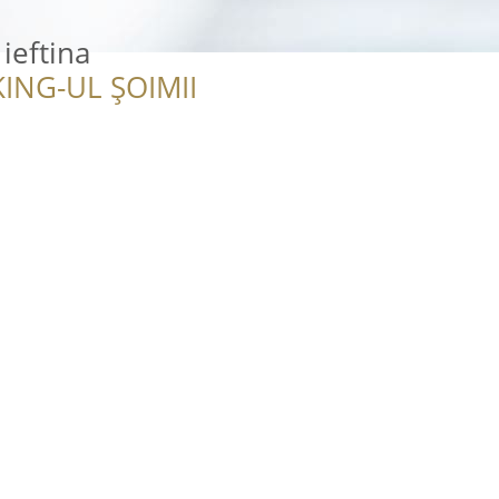
ieftina
ING-UL ȘOIMII