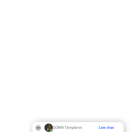
ȘOIMII Tâmplăriei
Live chat