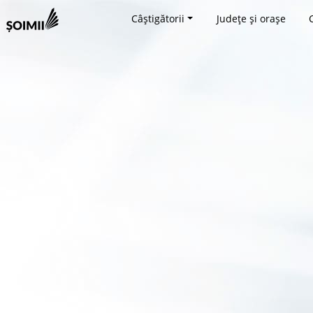
Câștigătorii
Județe și orașe