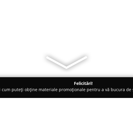
Felicitări!
ți cum puteți obține materiale promoționale pentru a vă bucura d
, Accesorii pentru Mobilă - Giurgiu
Tamplarie PVC ieftina