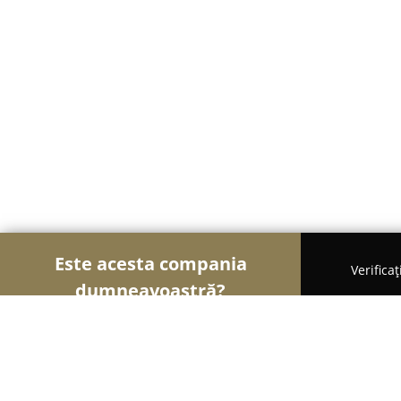
Este acesta compania
Verifica
dumneavoastră?
Șoimii Tâmplăriei
Mobilă La Comandă, Tâmplărie