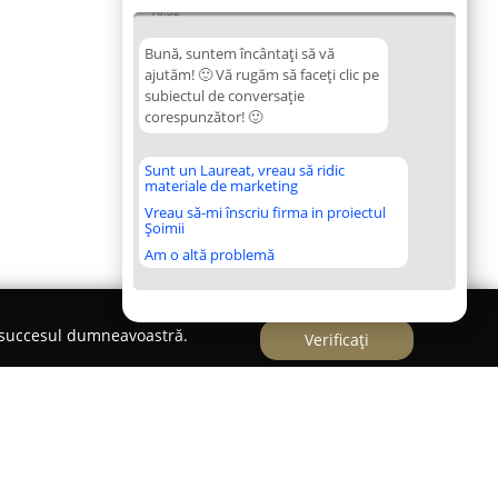
16:32
Bună, suntem încântați să vă
ajutăm! 🙂 Vă rugăm să faceți clic pe
subiectul de conversație
corespunzător! 🙂
Sunt un Laureat, vreau să ridic
materiale de marketing
Vreau să-mi înscriu firma in proiectul
Șoimii
Am o altă problemă
e succesul dumneavoastră.
Verificați