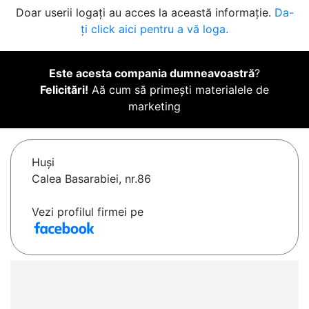
Doar userii logați au acces la această informație.
Da-
ți click aici pentru a vă loga.
Este acesta compania dumneavoastră
?
Felicitări!
Aă cum să primești materialele de
marketing
Huşi
Calea Basarabiei, nr.86
Vezi profilul firmei pe