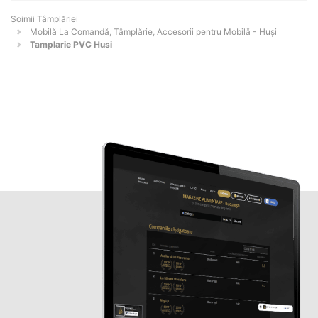
Șoimii Tâmplăriei
Mobilă La Comandă, Tâmplărie, Accesorii pentru Mobilă - Huşi
Tamplarie PVC Husi