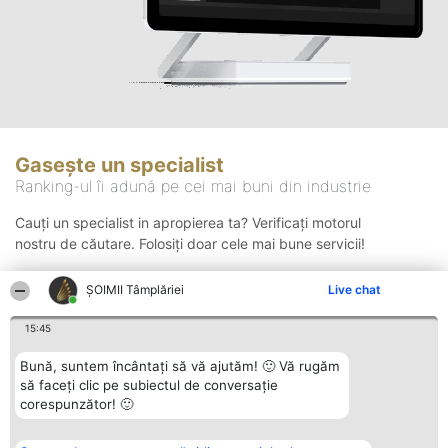
Gasește un specialist
Ranking-ul îi adună pe cei mai buni din industrie
Cauți un specialist in apropierea ta? Verificați motorul
nostru de căutare. Folosiți doar cele mai bune servicii!
ȘOIMII Tâmplăriei
Live chat
Căutare
15:45
Bună, suntem încântați să vă ajutăm! 🙂 Vă rugăm
să faceți clic pe subiectul de conversație
corespunzător! 🙂