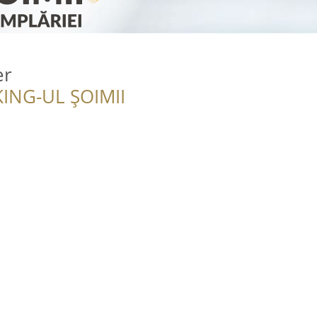
er
ING-UL ȘOIMII