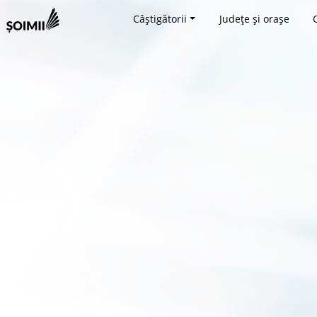
Câștigătorii
Județe și orașe