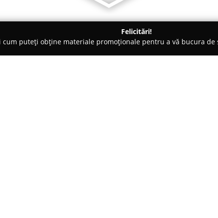
Felicitări!
ți cum puteți obține materiale promoționale pentru a vă bucura d
, Accesorii pentru Mobilă - Bucureşti
Serban mobilier
Despre companie:
Cu o poziție bine consolidată 
evidențiază prin angajamentul s
Focalizată pe fabricarea mobil
soluții personalizate, potrivite 
Arată mai multe >>
segmentul rezidențial sau come
și livinguri sofisticate, la dorm
dressinguri adaptate, capătă u
Mobilier.