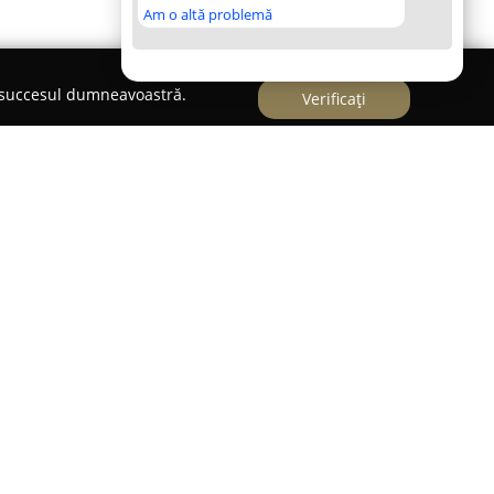
Am o altă problemă
e succesul dumneavoastră.
Verificați
pe piața bucureșteană,
Serban Mobilier
se
ău față de excelență în realizarea mobilierului.
ierului la comandă, compania pune la dispoziție
pentru diverse tipuri de spații, fie ele din
rcial. Fiecare ambient, de la bucătării moderne
itoare confortabile, băi funcționale sau
n plus de valoare prin colaborarea cu Serban