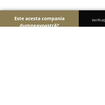
Este acesta compania
Verifica
dumneavoastră?
Șoimii Tâmplăriei
Mobilă La Comandă, Tâmplărie
Serban mobilier
8.7
(19)
Bucureşti, București