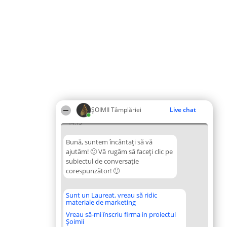
ȘOIMII Tâmplăriei
Live chat
14:13
Bună, suntem încântați să vă
ajutăm! 🙂 Vă rugăm să faceți clic pe
subiectul de conversație
corespunzător! 🙂
Sunt un Laureat, vreau să ridic
materiale de marketing
Vreau să-mi înscriu firma in proiectul
Șoimii