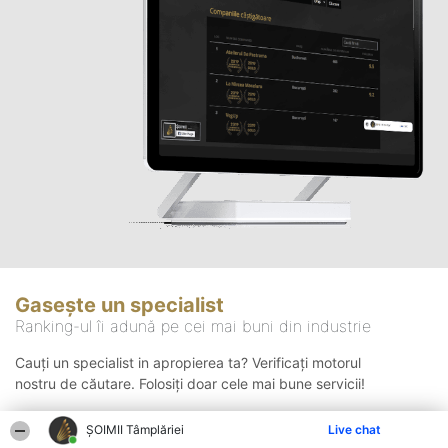
Gasește un specialist
Ranking-ul îi adună pe cei mai buni din industrie
Cauți un specialist in apropierea ta? Verificați motorul
nostru de căutare. Folosiți doar cele mai bune servicii!
ȘOIMII Tâmplăriei
Live chat
Căutare