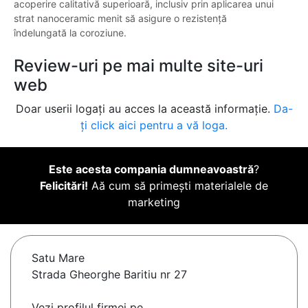
acoperire calitativă superioară, inclusiv prin aplicarea unui
strat nanoceramic menit să asigure o rezistență
îndelungată la coroziune.
Review-uri pe mai multe site-uri
web
Doar userii logați au acces la această informație.
Da-
ți click aici pentru a vă loga.
Este acesta compania dumneavoastră
?
Felicitări!
Aă cum să primești materialele de
marketing
Satu Mare
Strada Gheorghe Baritiu nr 27
Vezi profilul firmei pe