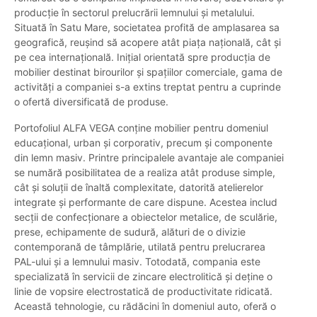
producție în sectorul prelucrării lemnului și metalului.
Situată în Satu Mare, societatea profită de amplasarea sa
geografică, reușind să acopere atât piața națională, cât și
pe cea internațională. Inițial orientată spre producția de
mobilier destinat birourilor și spațiilor comerciale, gama de
activități a companiei s-a extins treptat pentru a cuprinde
o ofertă diversificată de produse.
Portofoliul ALFA VEGA conține mobilier pentru domeniul
educațional, urban și corporativ, precum și componente
din lemn masiv. Printre principalele avantaje ale companiei
se numără posibilitatea de a realiza atât produse simple,
cât și soluții de înaltă complexitate, datorită atelierelor
integrate și performante de care dispune. Acestea includ
secții de confecționare a obiectelor metalice, de sculărie,
prese, echipamente de sudură, alături de o divizie
contemporană de tâmplărie, utilată pentru prelucrarea
PAL-ului și a lemnului masiv. Totodată, compania este
specializată în servicii de zincare electrolitică și deține o
linie de vopsire electrostatică de productivitate ridicată.
Această tehnologie, cu rădăcini în domeniul auto, oferă o