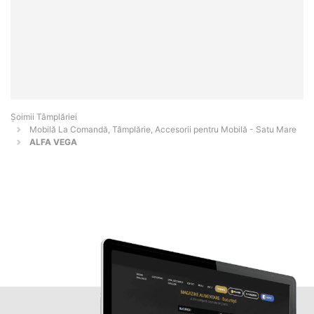
Șoimii Tâmplăriei
Mobilă La Comandă, Tâmplărie, Accesorii pentru Mobilă - Satu Mare
ALFA VEGA