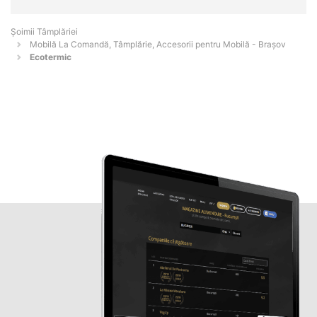
Șoimii Tâmplăriei
Mobilă La Comandă, Tâmplărie, Accesorii pentru Mobilă - Braşov
Ecotermic