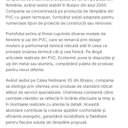
România, având sediul stabilit în Brașov din anul 2000.
Compania se concentrează pe producția de tâmplărie din
PVC cu geam termopan, furnizând soluții adaptate pentru
numeroase tipuri de proiecte de construcții sau renovare.
Portofoliul extins al firmei cuprinde diverse modele de
ferestre și uși din PVC, care se remarcă prin design
modern și performanță tehnică ridicată atât în ceea ce
privește izolarea termică cât și cea fonică. Pe lângă
articolele realizate din PVC, Ecotermic pune la dispoziție și
uși din metal sau aluminiu, completând paleta de produse
pentru nevoi diferite.
Având sediul pe Calea Feldioarei 35 din Brașov, compania
se distinge prin oferirea unor produse de standard ridicat
alături de servicii specializate. Orientarea constantă către
cerințele clienților se reflectă în livrările efectuate la timp și
în montajele realizate cu atenție la detalii. Această
abordare contribuie la crearea spațiilor confortabile și
eficiente energetic, garantând durabilitate și fiabilitate
pentru fiecare soluție de tâmplărie propusă.