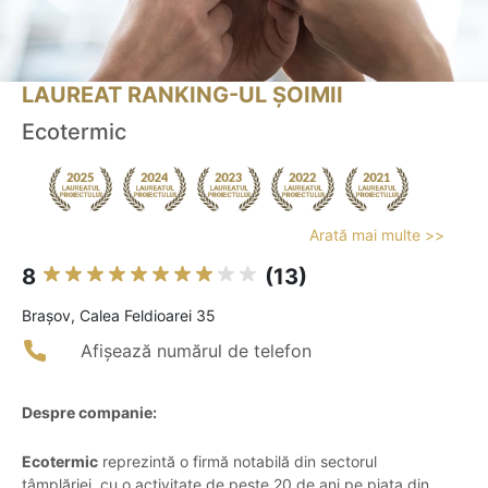
LAUREAT RANKING-UL ȘOIMII
Ecotermic
Arată mai multe >>
8
(13)
Braşov, Calea Feldioarei 35
Afișează numărul de telefon
Despre companie:
Ecotermic
reprezintă o firmă notabilă din sectorul
tâmplăriei, cu o activitate de peste 20 de ani pe piața din