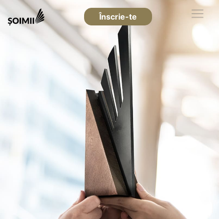
Înscrie-te