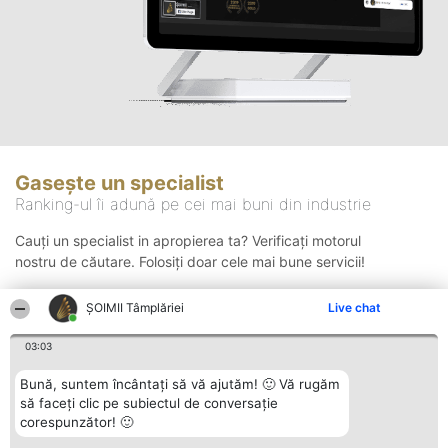
Gasește un specialist
Ranking-ul îi adună pe cei mai buni din industrie
Cauți un specialist in apropierea ta? Verificați motorul
nostru de căutare. Folosiți doar cele mai bune servicii!
ȘOIMII Tâmplăriei
Live chat
Căutare
03:03
Bună, suntem încântați să vă ajutăm! 🙂 Vă rugăm
să faceți clic pe subiectul de conversație
corespunzător! 🙂