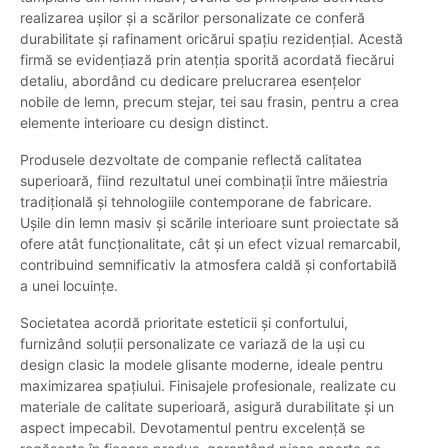
realizarea ușilor și a scărilor personalizate ce conferă
durabilitate și rafinament oricărui spațiu rezidențial. Acestă
firmă se evidențiază prin atenția sporită acordată fiecărui
detaliu, abordând cu dedicare prelucrarea esențelor
nobile de lemn, precum stejar, tei sau frasin, pentru a crea
elemente interioare cu design distinct.
Produsele dezvoltate de companie reflectă calitatea
superioară, fiind rezultatul unei combinații între măiestria
tradițională și tehnologiile contemporane de fabricare.
Ușile din lemn masiv și scările interioare sunt proiectate să
ofere atât funcționalitate, cât și un efect vizual remarcabil,
contribuind semnificativ la atmosfera caldă și confortabilă
a unei locuințe.
Societatea acordă prioritate esteticii și confortului,
furnizând soluții personalizate ce variază de la uși cu
design clasic la modele glisante moderne, ideale pentru
maximizarea spațiului. Finisajele profesionale, realizate cu
materiale de calitate superioară, asigură durabilitate și un
aspect impecabil. Devotamentul pentru excelență se