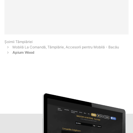
Șoimii Tâmplăriei
Mobilă La Comandă, Tâmplărie, Accesorii pentru Mobilă - Bacău
Apium Wood