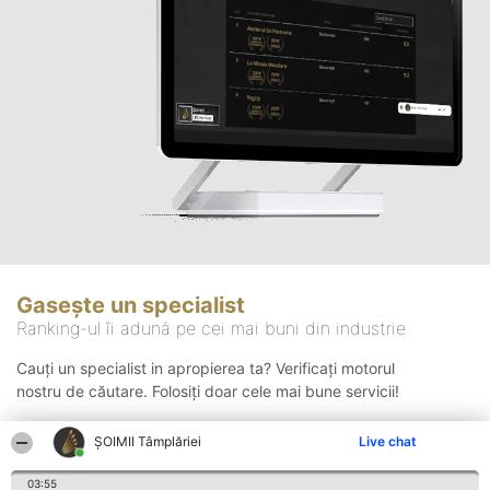
Gasește un specialist
Ranking-ul îi adună pe cei mai buni din industrie
Cauți un specialist in apropierea ta? Verificați motorul
nostru de căutare. Folosiți doar cele mai bune servicii!
ȘOIMII Tâmplăriei
Live chat
Căutare
03:55