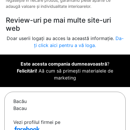
regăsește în fiecare produs, garantând piese aparte ce
adaugă valoare și individualitate interioarelor.
Review-uri pe mai multe site-uri
web
Doar userii logați au acces la această informație.
Da-
ți click aici pentru a vă loga.
Este acesta compania dumneavoastră
?
Felicitări!
Aă cum să primești materialele de
marketing
Bacău
Bacau
Vezi profilul firmei pe