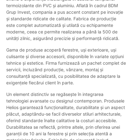
termoizolante din PVC și aluminiu. Aflată în cadrul BDM
Grup Invest, compania a pus accent constant pe inovație
și standarde ridicate de calitate. Fabrica de producție
este complet automatizată și utilată cu echipamente
moderne, ceea ce permite realizarea a până la 500 de
unități zilnic, asigurând precizie și performanță ridicată.
Gama de produse acoperă ferestre, uși exterioare, uși
culisante și diverse accesorii, disponibile în variate opțiuni
tehnice și estetice. Firma furnizează un pachet complet de
servicii, incluzând producție, vânzare, montaj și
consultanță specializată, cu posibilitatea de adaptare la
exigențele fiecărui client în parte.
Un element distinctiv se regăsește în integrarea
tehnologiei avansate cu designul contemporan. Produsele
Helios garantează funcționalitate, durabilitate și un aspect
plăcut, adaptându-se facil diverselor stiluri arhitecturale,
oferind standarde înalte calitative la costuri accesibile.
Durabilitatea se reflectă, printre altele, prin oferirea unei
garanții de 10 ani la ferestre și prin selecția atentă a