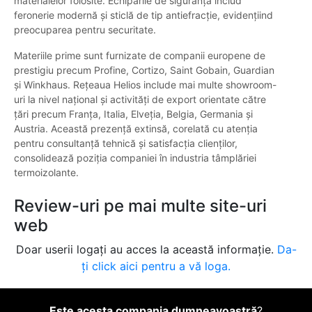
materialelor folosite. Echipările de siguranță includ
feronerie modernă și sticlă de tip antiefracție, evidențiind
preocuparea pentru securitate.
Materiile prime sunt furnizate de companii europene de
prestigiu precum Profine, Cortizo, Saint Gobain, Guardian
și Winkhaus. Rețeaua Helios include mai multe showroom-
uri la nivel național și activități de export orientate către
țări precum Franța, Italia, Elveția, Belgia, Germania și
Austria. Această prezență extinsă, corelată cu atenția
pentru consultanță tehnică și satisfacția clienților,
consolidează poziția companiei în industria tâmplăriei
termoizolante.
Review-uri pe mai multe site-uri
web
Doar userii logați au acces la această informație.
Da-
ți click aici pentru a vă loga.
Este acesta compania dumneavoastră
?