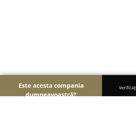
Este acesta compania
Verifica
dumneavoastră?
Șoimii Tâmplăriei
Mobilă La Comandă, Tâmplărie
Decor Al