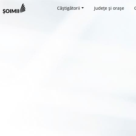
Câștigătorii
Județe și orașe