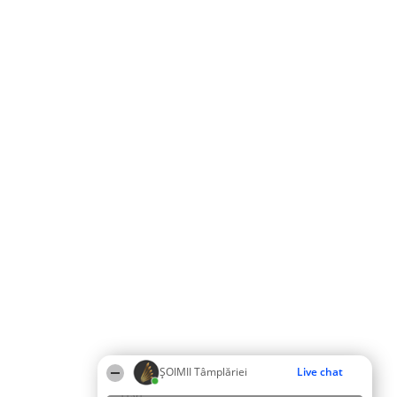
ȘOIMII Tâmplăriei
Live chat
11:01