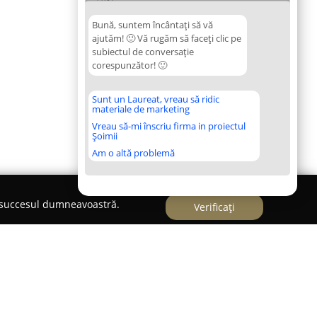
Bună, suntem încântați să vă
ajutăm! 🙂 Vă rugăm să faceți clic pe
subiectul de conversație
corespunzător! 🙂
Sunt un Laureat, vreau să ridic
materiale de marketing
Vreau să-mi înscriu firma in proiectul
Șoimii
Am o altă problemă
e succesul dumneavoastră.
Verificați