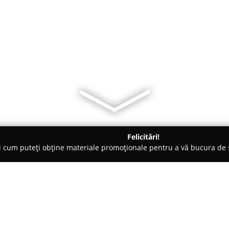
Felicitări!
ți cum puteți obține materiale promoționale pentru a vă bucura d
, Accesorii pentru Mobilă - Bucureşti
Decor Al