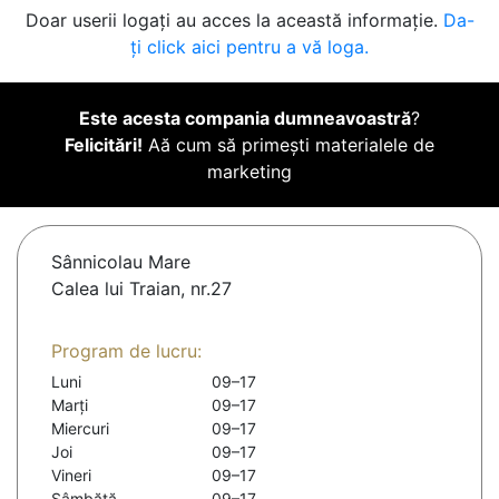
Doar userii logați au acces la această informație.
Da-
ți click aici pentru a vă loga.
Este acesta compania dumneavoastră
?
Felicitări!
Aă cum să primești materialele de
marketing
Sânnicolau Mare
Calea lui Traian, nr.27
Program de lucru:
Luni
09–17
Marți
09–17
Miercuri
09–17
Joi
09–17
Vineri
09–17
Sâmbătă
09–17