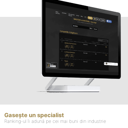
Gasește un specialist
Ranking-ul îi adună pe cei mai buni din industrie