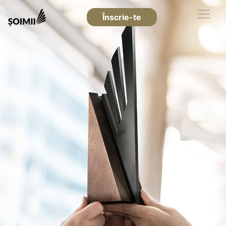
Înscrie-te