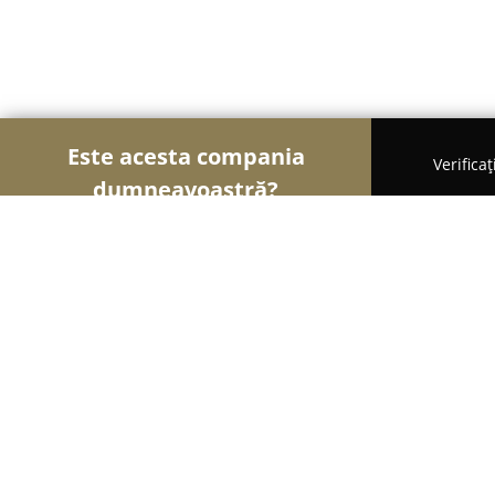
Este acesta compania
Verifica
dumneavoastră?
Șoimii Tâmplăriei
Mobilă La Comandă, Tâmplărie
Termopane Severin - SAMIR WIN