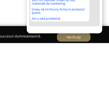
Sunt un Laureat, vreau să ridic
materiale de marketing
Vreau să-mi înscriu firma in proiectul
Șoimii
Am o altă problemă
e succesul dumneavoastră.
Verificați
Severin - SAMIR WIN
ă în Drobeta-Turnu Severin pe Strada Oltului,
istribuitor important în domeniul tâmplăriei din
i cu geam termopan. Compania, înființată în 2010,
dă, punând accent pe calitate în fiecare proiect
 varietate de produse adresate atât locuințelor,