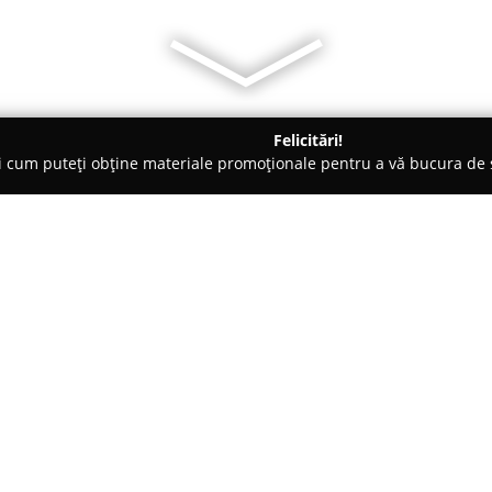
Felicitări!
ți cum puteți obține materiale promoționale pentru a vă bucura d
, Accesorii pentru Mobilă - Drobeta-Turnu Severin
Termopane 
Despre companie:
Samir WIN Production
, situat
operează ca un producător și d
PVC și aluminiu, oferind soluți
și-a construit o experiență soli
Arată mai multe >>
gestionat. Aceasta furnizează o