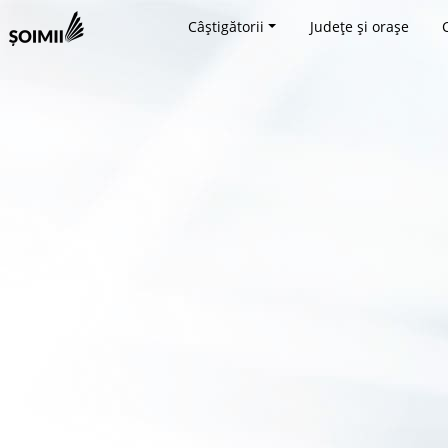
Câștigătorii
Județe și orașe