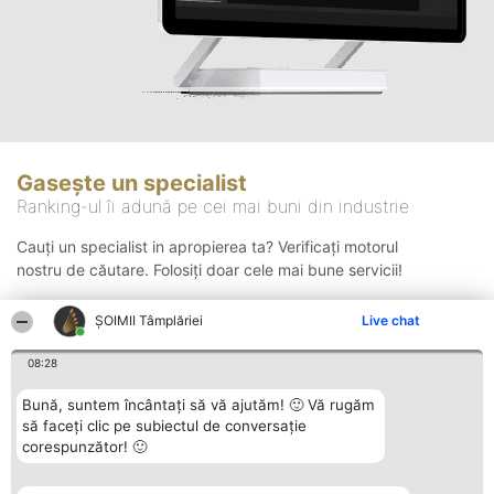
Gasește un specialist
Ranking-ul îi adună pe cei mai buni din industrie
Cauți un specialist in apropierea ta? Verificați motorul
nostru de căutare. Folosiți doar cele mai bune servicii!
ȘOIMII Tâmplăriei
Live chat
Căutare
08:28
Bună, suntem încântați să vă ajutăm! 🙂 Vă rugăm
să faceți clic pe subiectul de conversație
corespunzător! 🙂