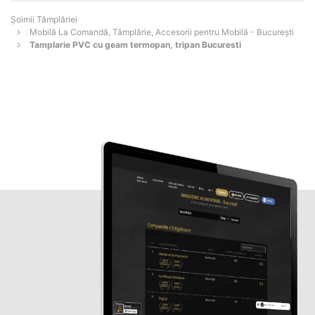
Șoimii Tâmplăriei
Mobilă La Comandă, Tâmplărie, Accesorii pentru Mobilă - Bucureşti
Tamplarie PVC cu geam termopan, tripan Bucuresti