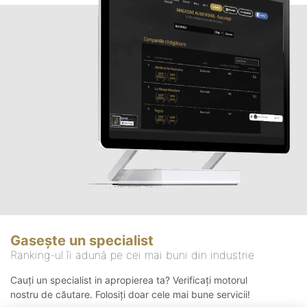
Gasește un specialist
Ranking-ul îi adună pe cei mai buni din industrie
Cauți un specialist in apropierea ta? Verificați motorul
nostru de căutare. Folosiți doar cele mai bune servicii!