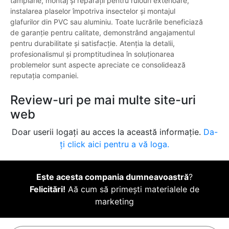
tâmplărie, montaj și reparații pentru rulouri exterioare,
instalarea plaselor împotriva insectelor și montajul
glafurilor din PVC sau aluminiu. Toate lucrările beneficiază
de garanție pentru calitate, demonstrând angajamentul
pentru durabilitate și satisfacție. Atenția la detalii,
profesionalismul și promptitudinea în soluționarea
problemelor sunt aspecte apreciate ce consolidează
reputația companiei.
Review-uri pe mai multe site-uri
web
Doar userii logați au acces la această informație.
Da-
ți click aici pentru a vă loga.
Este acesta compania dumneavoastră
?
Felicitări!
Aă cum să primești materialele de
marketing