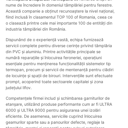
nume de încredere în domeniul tâmplăriei pentru ferestre.
Această companie a obținut recunoaștere la nivel național,
fiind inclusă în clasamentul TOP 100 of Romania, ceea ce
o clasează printre cele mai importante 100 de entități din
industria tâmplăriei din România.
Dispunând de o experiență vastă, echipa furnizează
servicii complete pentru diverse cerințe privind tâmplăria
din PVC și aluminiu. Printre activitățile principale se
numără reparațiile și înlocuirea feroneriei, operațiuni
esențiale pentru menținerea funcționalității sistemelor tip
termopan, precum și servicii de mentenanță pentru clădiri
de locuințe și spații de birouri. Intervențiile sunt efectuate
prompt, acoperind toate sectoarele capitalei și zona
județului Ilfov.
Competențele firmei includ și schimbarea garniturilor de
etanșare, utilizând produse performante cum ar fi ULTRA
6000 și ULTRA 9000 pentru asigurarea unei izolări
eficiente. De asemenea, serviciile cuprind înlocuirea
geamurilor sparte sau a panourilor defecte, reglaje la