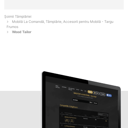
Șoimii Tâmplăriei
Mobilă La Comandă, Tâmplărie, Accesorii pentru Mobilă - Targu
Frumos
Wood Tailor