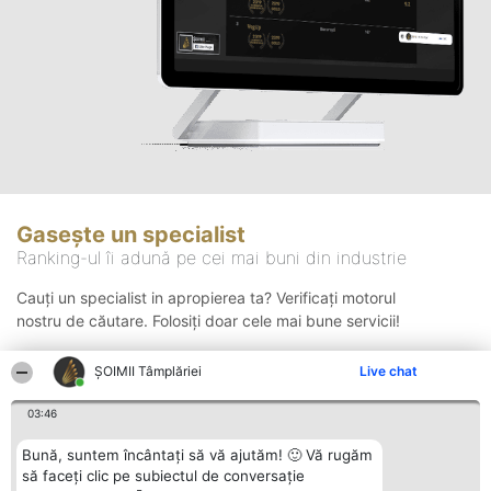
Gasește un specialist
Ranking-ul îi adună pe cei mai buni din industrie
Cauți un specialist in apropierea ta? Verificați motorul
nostru de căutare. Folosiți doar cele mai bune servicii!
ȘOIMII Tâmplăriei
Live chat
Căutare
03:46
Bună, suntem încântați să vă ajutăm! 🙂 Vă rugăm
să faceți clic pe subiectul de conversație