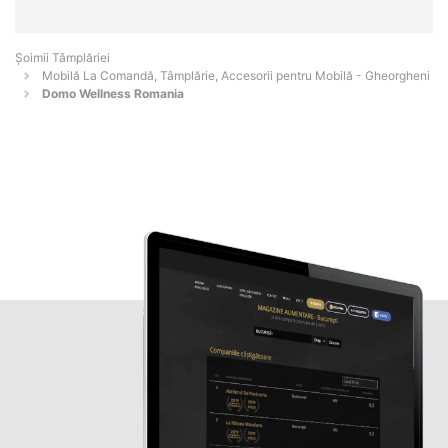
Șoimii Tâmplăriei
Mobilă La Comandă, Tâmplărie, Accesorii pentru Mobilă - Gheorgheni
Domo Wellness Romania