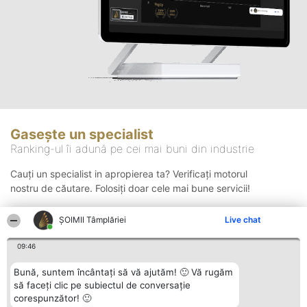
Gasește un specialist
Ranking-ul îi adună pe cei mai buni din industrie
Cauți un specialist in apropierea ta? Verificați motorul
nostru de căutare. Folosiți doar cele mai bune servicii!
ȘOIMII Tâmplăriei
Live chat
Căutare
09:46
Bună, suntem încântați să vă ajutăm! 🙂 Vă rugăm
să faceți clic pe subiectul de conversație
corespunzător! 🙂