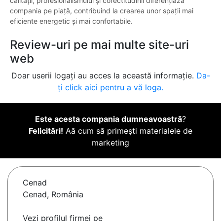
calității, profesionalismului și corectitudinii diferențiază
compania pe piață, contribuind la crearea unor spații mai
eficiente energetic și mai confortabile.
Review-uri pe mai multe site-uri
web
Doar userii logați au acces la această informație.
Da-
ți click aici pentru a vă loga.
Este acesta compania dumneavoastră
?
Felicitări!
Aă cum să primești materialele de
marketing
Cenad
Cenad, România
Vezi profilul firmei pe