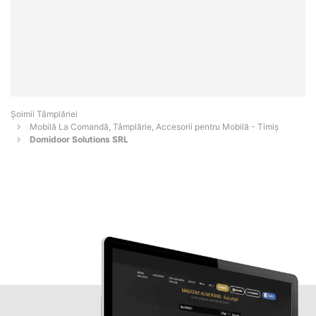
Șoimii Tâmplăriei
Mobilă La Comandă, Tâmplărie, Accesorii pentru Mobilă - Timiş
Domidoor Solutions SRL