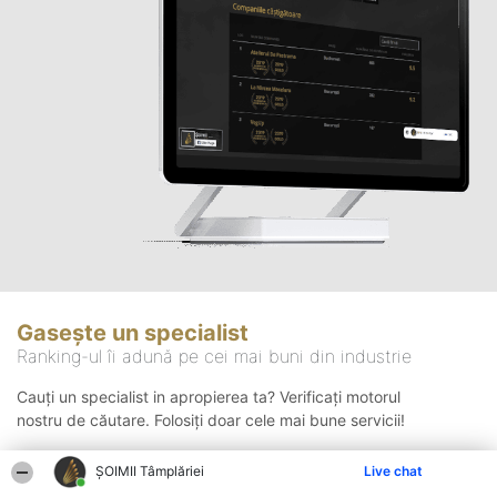
Gasește un specialist
Ranking-ul îi adună pe cei mai buni din industrie
Cauți un specialist in apropierea ta? Verificați motorul
nostru de căutare. Folosiți doar cele mai bune servicii!
ȘOIMII Tâmplăriei
Live chat
Căutare