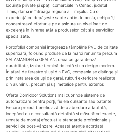
locuințe private și spații comerciale în Cenad, județul
Timiș, dar și în întreaga regiune a Timișului. Cu o
experiență ce depășește șapte ani în domeniu, echipa își
concentrează eforturile pe a asigura un nivel înalt de
excelență în livrarea atât a produselor, cât și a serviciilor
specializate.
Portofoliul companiei integrează tâmplărie PVC de calitate
superioară, folosind produse de la mărci renumite precum
SALAMANDER și GEALAN, ceea ce garantează
durabilitate, izolare termică ridicată și un design modern.
În afară de ferestre și uși din PVC, compania se distinge și
prin instalarea de uși de garaj, rulouri exterioare realizate
din aluminiu, precum și uși metalice pentru exterior.
Oferta Domidoor Solutions mai cuprinde sisteme de
automatizare pentru porți, fie ele culisante sau batante.
Fiecare proiect beneficiază de o abordare adaptată,
începând cu o consultanță detaliată și măsurători exacte,
urmate de montaj efectuat la standarde profesionale și
servicii de post-vânzare. Această atenție acordată