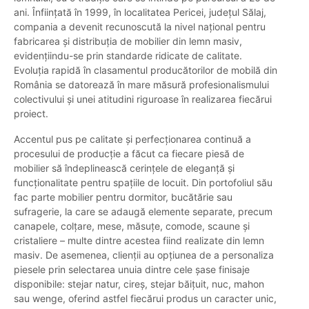
ani. Înființată în 1999, în localitatea Pericei, județul Sălaj,
compania a devenit recunoscută la nivel național pentru
fabricarea și distribuția de mobilier din lemn masiv,
evidențiindu-se prin standarde ridicate de calitate.
Evoluția rapidă în clasamentul producătorilor de mobilă din
România se datorează în mare măsură profesionalismului
colectivului și unei atitudini riguroase în realizarea fiecărui
proiect.
Accentul pus pe calitate și perfecționarea continuă a
procesului de producție a făcut ca fiecare piesă de
mobilier să îndeplinească cerințele de eleganță și
funcționalitate pentru spațiile de locuit. Din portofoliul său
fac parte mobilier pentru dormitor, bucătărie sau
sufragerie, la care se adaugă elemente separate, precum
canapele, colțare, mese, măsuțe, comode, scaune și
cristaliere – multe dintre acestea fiind realizate din lemn
masiv. De asemenea, clienții au opțiunea de a personaliza
piesele prin selectarea unuia dintre cele șase finisaje
disponibile: stejar natur, cireș, stejar băițuit, nuc, mahon
sau wenge, oferind astfel fiecărui produs un caracter unic,