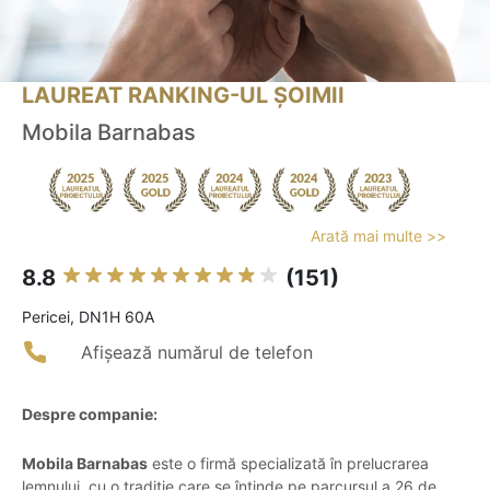
LAUREAT RANKING-UL ȘOIMII
Mobila Barnabas
Arată mai multe >>
8.8
(151)
Pericei, DN1H 60A
Afișează numărul de telefon
Despre companie:
Mobila Barnabas
este o firmă specializată în prelucrarea
lemnului, cu o tradiție care se întinde pe parcursul a 26 de