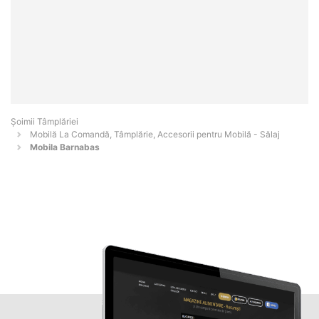
Șoimii Tâmplăriei
Mobilă La Comandă, Tâmplărie, Accesorii pentru Mobilă - Sălaj
Mobila Barnabas