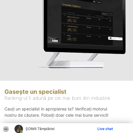
Gasește un specialist
Ranking-ul îi adună pe cei mai buni din industrie
Cauți un specialist in apropierea ta? Verificați motorul
nostru de căutare. Folosiți doar cele mai bune servicii!
ȘOIMII Tâmplăriei
Live chat