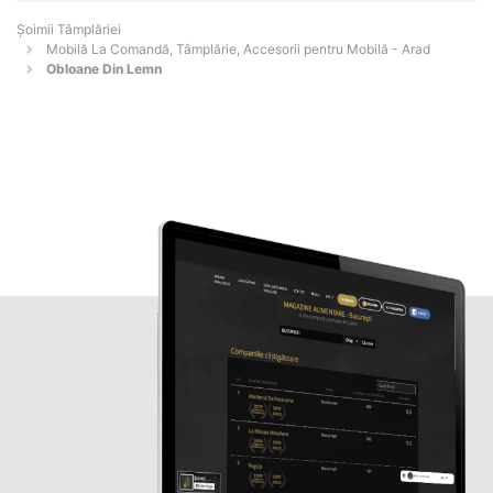
Șoimii Tâmplăriei
Mobilă La Comandă, Tâmplărie, Accesorii pentru Mobilă - Arad
Obloane Din Lemn