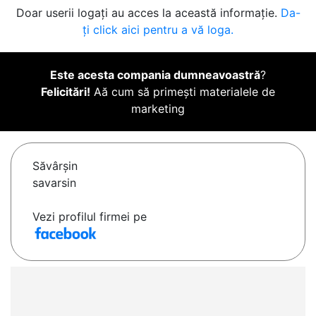
Doar userii logați au acces la această informație.
Da-
ți click aici pentru a vă loga.
Este acesta compania dumneavoastră
?
Felicitări!
Aă cum să primești materialele de
marketing
Săvârşin
savarsin
Vezi profilul firmei pe