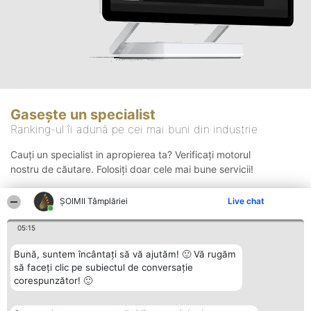
Gasește un specialist
Ranking-ul îi adună pe cei mai buni din industrie
Cauți un specialist in apropierea ta? Verificați motorul
nostru de căutare. Folosiți doar cele mai bune servicii!
ȘOIMII Tâmplăriei
Live chat
Căutare
05:15
Bună, suntem încântați să vă ajutăm! 🙂 Vă rugăm
să faceți clic pe subiectul de conversație
corespunzător! 🙂