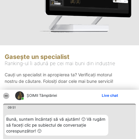
Gasește un specialist
Ranking-ul îi adună pe cei mai buni din industrie
Cauți un specialist in apropierea ta? Verificați motorul
nostru de căutare. Folosiți doar cele mai bune servicii!
ȘOIMII Tâmplăriei
Live chat
Căutare
09:51
Bună, suntem încântați să vă ajutăm! 🙂 Vă rugăm
să faceți clic pe subiectul de conversație
corespunzător! 🙂