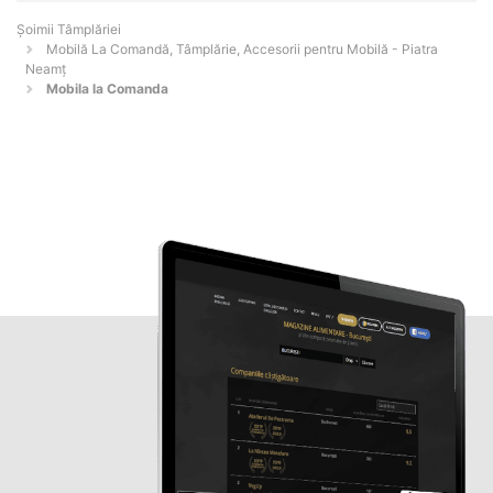
Șoimii Tâmplăriei
Mobilă La Comandă, Tâmplărie, Accesorii pentru Mobilă - Piatra
Neamţ
Mobila la Comanda