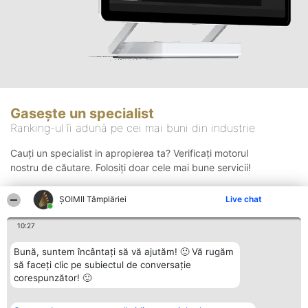
Gasește un specialist
Ranking-ul îi adună pe cei mai buni din industrie
Cauți un specialist in apropierea ta? Verificați motorul
nostru de căutare. Folosiți doar cele mai bune servicii!
ȘOIMII Tâmplăriei
Live chat
Căutare
10:27
Bună, suntem încântați să vă ajutăm! 🙂 Vă rugăm
să faceți clic pe subiectul de conversație
corespunzător! 🙂