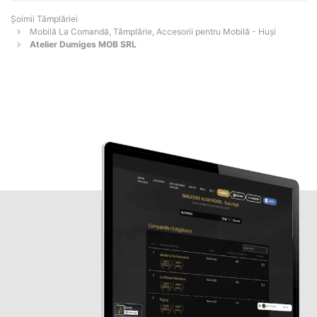
Șoimii Tâmplăriei
Mobilă La Comandă, Tâmplărie, Accesorii pentru Mobilă - Huşi
Atelier Dumiges MOB SRL