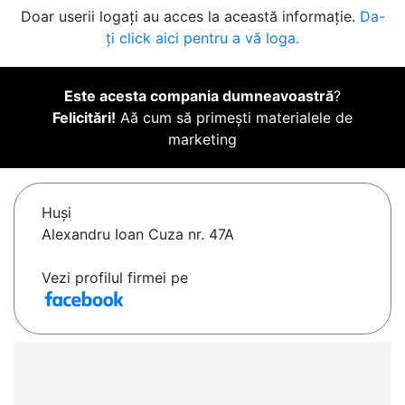
Doar userii logați au acces la această informație.
Da-
ți click aici pentru a vă loga.
Este acesta compania dumneavoastră
?
Felicitări!
Aă cum să primești materialele de
marketing
Huşi
Alexandru Ioan Cuza nr. 47A
Vezi profilul firmei pe