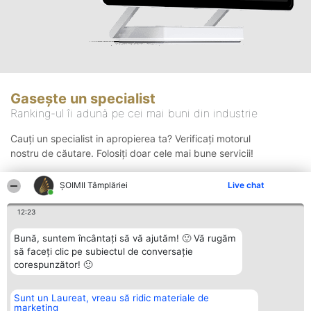
Gasește un specialist
Ranking-ul îi adună pe cei mai buni din industrie
Cauți un specialist in apropierea ta? Verificați motorul
nostru de căutare. Folosiți doar cele mai bune servicii!
ȘOIMII Tâmplăriei
Live chat
Căutare
12:23
Bună, suntem încântați să vă ajutăm! 🙂 Vă rugăm
să faceți clic pe subiectul de conversație
corespunzător! 🙂
Sunt un Laureat, vreau să ridic materiale de
Organizator Ranking
Plebiscyt
Contact
marketing
BRIGHT SOLUTIONS BR SRL
Câștigătorii
Contact