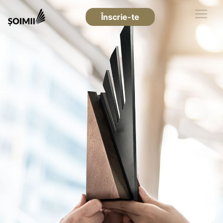
Înscrie-te