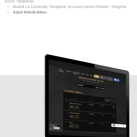
Șoimii Tâmplăriei
Mobilă La Comandă, Tâmplărie, Accesorii pentru Mobilă - Harghita
AdpK Mobilă Bălan