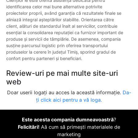
Clienților le este oferită asistență dedicată pentru
identificarea celor mai bune alternative potrivite
proiectelor proprii, având garanția că rezultatele finale se
aliniază integral așteptărilor stabilite. Orientarea către
client, alături de standardul înalt al serviciilor, contribuie
esențial la consolidarea reputației ca furnizor important de
produse și servicii de tâmplărie. De asemenea, compania
susține parcursul logistic prin oferirea transportului
produselor la cerere în județul Timiș, sporind gradul de
confort pentru parteneri și beneficiari.
Review-uri pe mai multe site-uri
web
Doar userii logați au acces la această informație.
Da-
ți click aici pentru a vă loga.
Este acesta compania dumneavoastră
?
Felicitări!
Aă cum să primești materialele de
marketing