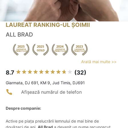
LAUREAT RANKING-UL ȘOIMII
ALL BRAD
Arată mai multe >>
8.7
(32)
Giarmata, DJ 691, KM 9, Jud Timis, DJ691
Afișează numărul de telefon
Despre companie:
Active pe piața prelucrării lemnului de mai bine de
douăzeci de ani,
All Brad
a devenit un nume recunoscut