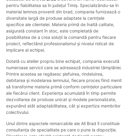
pentru fiabilitatea sa în județul Timiș. Specializându-se în
material lemnos provenit din brad, compania furnizează o
diversitate largă de produse adaptate la cerințele
specifice ale clientelei. Materia primă de înaltă calitate,
asigurată constant în stoc, este completată de
posibilitatea de a crea soluții la comandă pentru fiecare
proiect, reflectând profesionalismul și nivelul ridicat de
implicare al echipei.
Dotată cu atelier propriu bine echipat, compania execută
numeroase servicii care se adresează industriei tâmplăriei.
Printre acestea se regăsesc șlefuirea, rindeluirea,
debitarea și modelarea lemnului, fiecare proces fiind menit
să transforme materia primă conform cerințelor particulare
ale fiecărui client. Experiența acumulată în timp permite
dezvoltarea de produse unicat și modele personalizate,
expunând atât adaptabilitatea, cât și expertiza membrilor
colectivului.
Unul dintre aspectele remarcabile ale All Brad îl constituie
consultanța de specialitate pe care o pune la dispoziție.