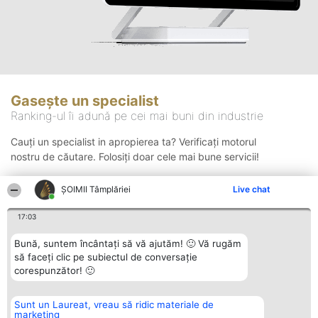
Gasește un specialist
Ranking-ul îi adună pe cei mai buni din industrie
Cauți un specialist in apropierea ta? Verificați motorul
nostru de căutare. Folosiți doar cele mai bune servicii!
ȘOIMII Tâmplăriei
Live chat
Căutare
17:03
Bună, suntem încântați să vă ajutăm! 🙂 Vă rugăm
să faceți clic pe subiectul de conversație
corespunzător! 🙂
Sunt un Laureat, vreau să ridic materiale de
Organizator Ranking
Plebiscyt
Contact
marketing
BRIGHT SOLUTIONS BR SRL
Câștigătorii
Contact