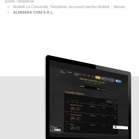
Șoimii Tâmplăriei
Mobilă La Comandă, Tâmplărie, Accesorii pentru Mobilă - Valcea
ALMISERV COM S.R.L.