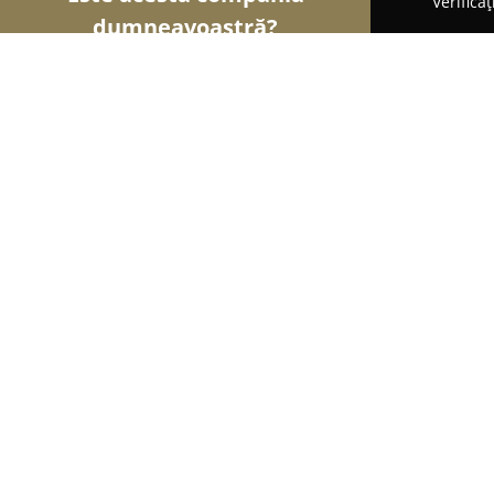
Verifica
dumneavoastră?
Șoimii Tâmplăriei
Mobilă La Comandă, Tâmplărie,
Usidagi - Ferestre si Usi
8.2
(15)
Brăila, George Enescu Nr 46A
Afișează numărul de telefon