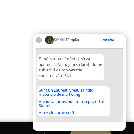
ȘOIMII Tâmplăriei
Live chat
12:38
Bună, suntem încântați să vă
ajutăm! 🙂 Vă rugăm să faceți clic pe
subiectul de conversație
corespunzător! 🙂
Sunt un Laureat, vreau să ridic
materiale de marketing
Vreau să-mi înscriu firma in proiectul
Șoimii
Am o altă problemă