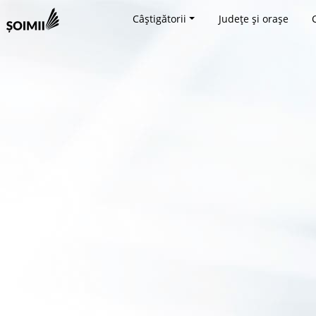
Câștigătorii
Județe și orașe