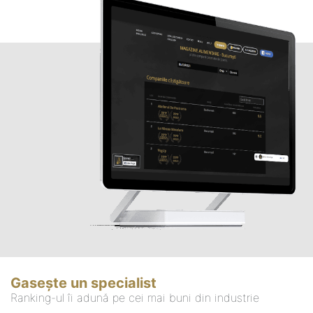
Gasește un specialist
Ranking-ul îi adună pe cei mai buni din industrie