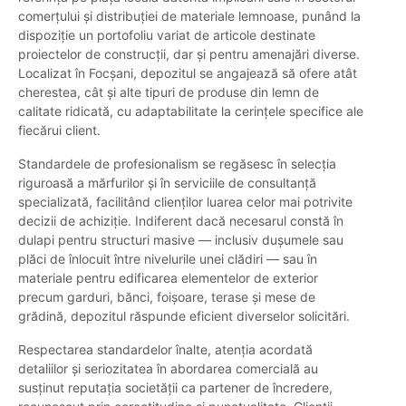
comerțului și distribuției de materiale lemnoase, punând la
dispoziție un portofoliu variat de articole destinate
proiectelor de construcții, dar și pentru amenajări diverse.
Localizat în Focșani, depozitul se angajează să ofere atât
cherestea, cât și alte tipuri de produse din lemn de
calitate ridicată, cu adaptabilitate la cerințele specifice ale
fiecărui client.
Standardele de profesionalism se regăsesc în selecția
riguroasă a mărfurilor și în serviciile de consultanță
specializată, facilitând clienților luarea celor mai potrivite
decizii de achiziție. Indiferent dacă necesarul constă în
dulapi pentru structuri masive — inclusiv dușumele sau
plăci de înlocuit între nivelurile unei clădiri — sau în
materiale pentru edificarea elementelor de exterior
precum garduri, bănci, foișoare, terase și mese de
grădină, depozitul răspunde eficient diverselor solicitări.
Respectarea standardelor înalte, atenția acordată
detaliilor și seriozitatea în abordarea comercială au
susținut reputația societății ca partener de încredere,