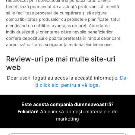
recunoscut prin corectitudine și punctualitate. Clienții
beneficiază permanent de asistență profesionistă, menită
să le faciliteze procesul de cumpărare și să asigure
compatibilitatea produselor cu proiectele planificate, totul
menținând un echilibru avantajos de preț. Abordarea
individualizată și orientarea către nevoile beneficiarilor
conferă depozitului o poziție preferată în rândul celor care
apreciază calitatea și siguranța materialelor lemnoase.
Review-uri pe mai multe site-uri
web
Doar userii logați au acces la această informație.
Da-
ți click aici pentru a vă loga.
Este acesta compania dumneavoastră
?
Felicitări!
Aă cum să primești materialele de
marketing