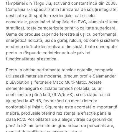
tâmplăriei din Târgu Jiu, activând constant încă din 2008.
Compania s-a specializat în furnizarea de soluții integrate
destinate atât spațiilor rezidențiale, cât și celor
comerciale, propunând tâmplărie din PVC, aluminiu și lemn
stratificat, toate caracterizate printr-o calitate superioară.
Gama de produse cuprinde ferestre și uși cu performanță
energetică ridicată, uși de garaj, rulouri, obloane și sisteme
moderne de închideri realizate din sticlă, toate concepute
pentru a răspunde cerințelor actuale privind
funcționalitatea și estetica.
Pentru a obține performanțe tehnice notabile, compania
utilizează materiale moderne, precum profile Salamander
bluEvolution și feronerie Maco Multi-Matic. Aceste
elemente asigură o izolație termică notabilă, cu un
coeficient de până la 0,79 W/(m²K), și o izolație fonică
ajungând la 47 dB, favorizând un mediu interior
confortabil și liniștit. Siguranța este acordată o importanță
majoră, produsele oferind rezistență la efracție până la
clasa RC2. Posibilitatea de a alege vitraje cu grosimi de
până la 52 mm permite un grad ridicat de personalizare,
reunind durabilitatea cu aspectul vizual.