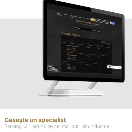
Gasește un specialist
Ranking-ul îi adună pe cei mai buni din industrie