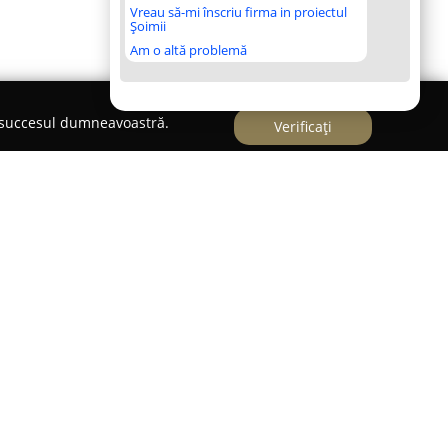
Vreau să-mi înscriu firma in proiectul
Șoimii
Am o altă problemă
e succesul dumneavoastră.
Verificați
dată în 2014, s-a specializat în domeniul
finirea modului de personalizare a produselor
l Bucureștiului, pe Splaiul Unirii 160, în spațiul
ă firmă a câștigat recunoaștere prin oferta sa
icii dedicate lemnului.