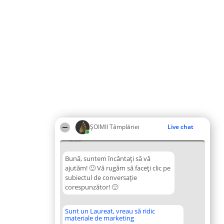
ȘOIMII Tâmplăriei
Live chat
12:00
Bună, suntem încântați să vă
ajutăm! 🙂 Vă rugăm să faceți clic pe
subiectul de conversație
corespunzător! 🙂
Sunt un Laureat, vreau să ridic
materiale de marketing