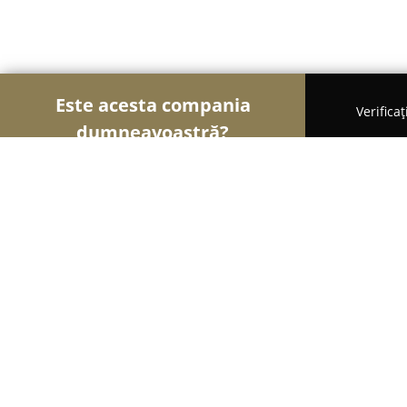
Este acesta compania
Verifica
dumneavoastră?
Șoimii Tâmplăriei
Mobilă La Comandă, Tâmplărie
Art the Wood
8.6
(8)
Bucureşti, Splaiul Unirii 160