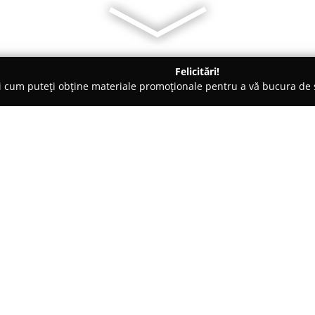
Felicitări!
ți cum puteți obține materiale promoționale pentru a vă bucura d
, Accesorii pentru Mobilă - Bucureşti
Art the Wood
Despre companie:
Art The Wood
, o companie fon
tâmplăriei, având ca scop rede
din lemn. Având sediul în centru
creativ Nod Makerspace, aceast
diversificată de produse și serv