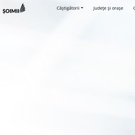
Câștigătorii
Județe și orașe