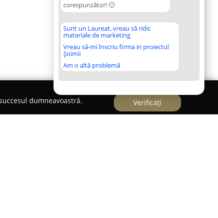
corespunzător! 🙂
Sunt un Laureat, vreau să ridic
materiale de marketing
Vreau să-mi înscriu firma in proiectul
Șoimii
Am o altă problemă
e succesul dumneavoastră.
Verificați
ango Atelier
se evidențiază ca un atelier de
șteșugul lemnului și furnizarea de soluții