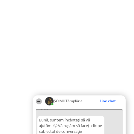
ȘOIMII Tâmplăriei
Live chat
07:45
Bună, suntem încântați să vă
ajutăm! 🙂 Vă rugăm să faceți clic pe
subiectul de conversație