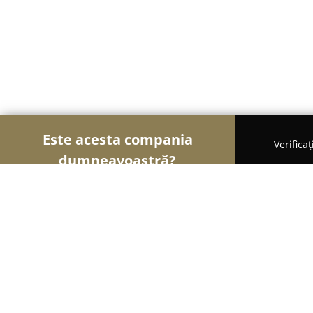
Este acesta compania
Verifica
dumneavoastră?
Șoimii Tâmplăriei
Mobilă La Comandă, Tâmplărie
MangoTango Atelier