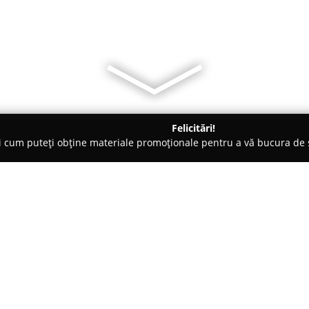
Felicitări!
ți cum puteți obține materiale promoționale pentru a vă bucura d
, Accesorii pentru Mobilă - Satu Mare
MangoTango Atelier
Despre companie:
Localizat în Satu Mare,
MangoT
tâmplărie ce pune accent pe me