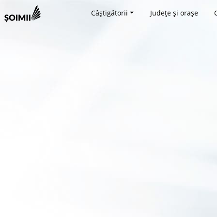
Câștigătorii
Județe și orașe