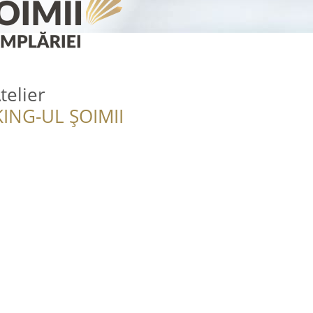
elier
ING-UL ȘOIMII