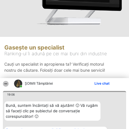
Gasește un specialist
Ranking-ul îi adună pe cei mai buni din industrie
Cauți un specialist in apropierea ta? Verificați motorul
nostru de căutare. Folosiți doar cele mai bune servicii!
ȘOIMII Tâmplăriei
Live chat
Căutare
19:06
Bună, suntem încântați să vă ajutăm! 🙂 Vă rugăm
să faceți clic pe subiectul de conversație
corespunzător! 🙂