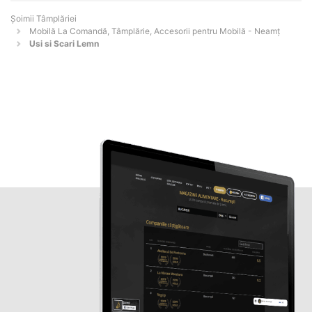
Șoimii Tâmplăriei
Mobilă La Comandă, Tâmplărie, Accesorii pentru Mobilă - Neamţ
Usi si Scari Lemn