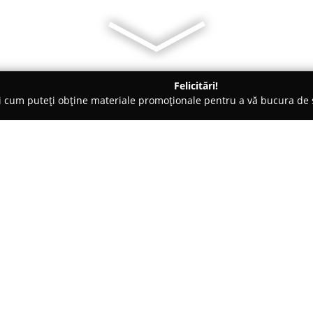
Felicitări!
ți cum puteți obține materiale promoționale pentru a vă bucura d
, Accesorii pentru Mobilă - Harghita
Bodo Lemn
Despre companie:
Bodó Lemn
operează pe piața 
situat în localitatea Sâncrai, 
dispune de o experiență semnifi
prelucrarea lemnului de brad, 
Prin focusul pe calitate, compan