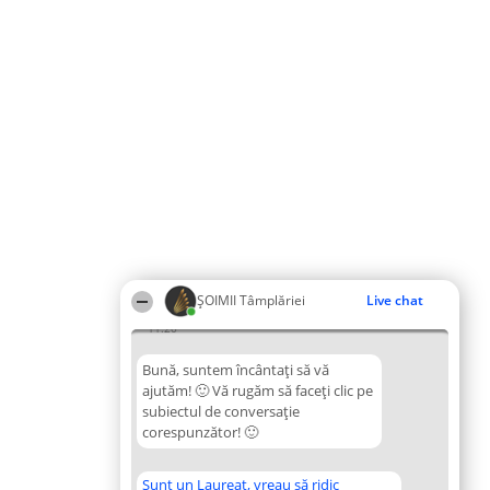
ȘOIMII Tâmplăriei
Live chat
11:20
Bună, suntem încântați să vă
ajutăm! 🙂 Vă rugăm să faceți clic pe
subiectul de conversație
corespunzător! 🙂
Sunt un Laureat, vreau să ridic