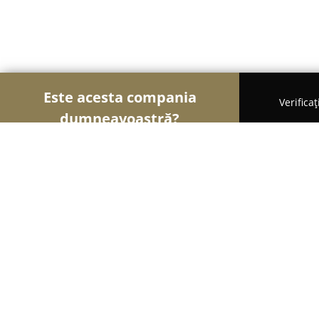
Este acesta compania
Verifica
dumneavoastră?
Șoimii Tâmplăriei
Mobilă La Comandă, Tâmplărie
Bodo Lemn
9
(17)