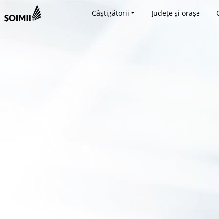
Câștigătorii
Județe și orașe