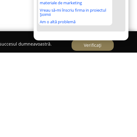
materiale de marketing
Vreau să-mi înscriu firma in proiectul
Șoimii
Am o altă problemă
e succesul dumneavoastră.
Verificați
prelucrării lemnului din anul 1992, având sediul
Comuna Dealu, județul Harghita. Societatea
cativă în domeniu, fiind specializată în
material cunoscut pentru densitatea ridicată.
ia livrează clienților soluții superioare, adaptate