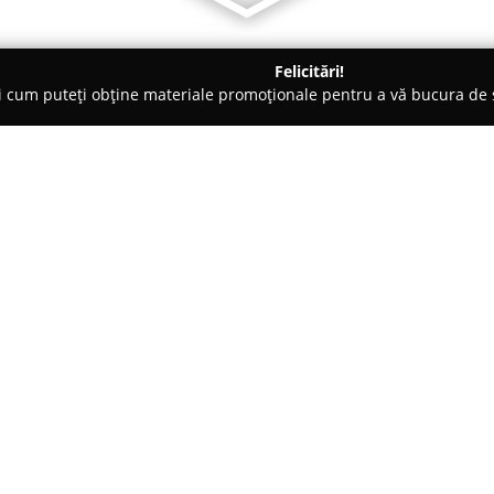
Felicitări!
ți cum puteți obține materiale promoționale pentru a vă bucura d
 Accesorii pentru Mobilă - Olt
în București S.C. Fereastra Cora S.R.L.
a, Montaj în București
Despre companie:
Fereastra Cora
este recunoscută
tâmplăriei, cu o specializare în
aluminiu, precum și terase per
marcajul CE furnizat de IFT Ro
față de standarde ridicate de ca
producție moderne ce acoperă 
utilizează tehnologie proprie o