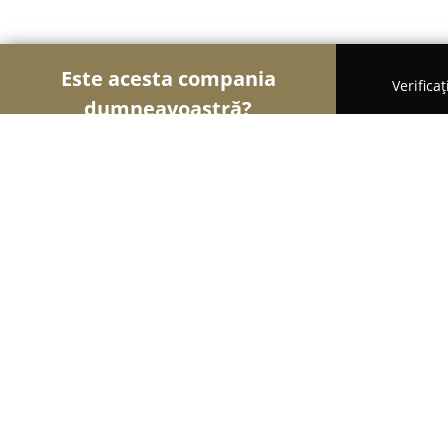
Este acesta compania
Verifica
dumneavoastră?
Șoimii Tâmplăriei
Mobilă La Comandă, Tâmplărie,
Uși Exterioare, Ferestre, Preț Fabrica, Montaj 
Uși Exterioare, Ferestre, Preț Fabric
S.C. Fereastra Cora S.R.L.
9.3
(42)