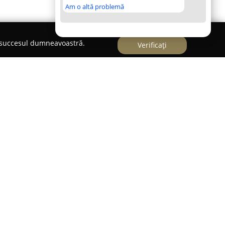
Am o altă problemă
e succesul dumneavoastră.
Verificați
 pentru activitatea sa extinsă în sectorul
 fabricarea și instalarea de uși, ferestre din PVC și
sonalizate. Compania, fondată în 2002, a adoptat
senheim în 2007, subliniind angajamentul său
litate. Din 2009, dispune de facilități de
aproximativ 15.000 de metri pătrați, unde
ptimizată pentru a asigura o calitate deplină a