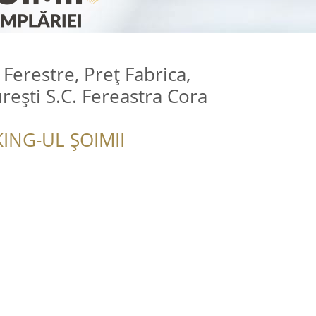
 Ferestre, Preț Fabrica,
rești S.C. Fereastra Cora
ING-UL ȘOIMII