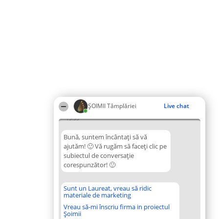
ȘOIMII Tâmplăriei
Live chat
15:33
Bună, suntem încântați să vă
ajutăm! 🙂 Vă rugăm să faceți clic pe
subiectul de conversație
corespunzător! 🙂
Sunt un Laureat, vreau să ridic
materiale de marketing
Vreau să-mi înscriu firma in proiectul
Șoimii