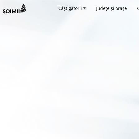
Câștigătorii
Județe și orașe