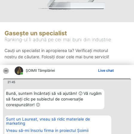
Gasește un specialist
Ranking-ul îi adună pe cei mai buni din industrie
Cauți un specialist in apropierea ta? Verificați motorul
nostru de căutare. Folosiți doar cele mai bune servicii!
ȘOIMII Tâmplăriei
Live chat
Căutare
21:45
Bună, suntem încântați să vă ajutăm! 🙂 Vă rugăm
să faceți clic pe subiectul de conversație
corespunzător! 🙂
Sunt un Laureat, vreau să ridic materiale de
Organizator Ranking
Plebiscyt
Contact
marketing
BRIGHT SOLUTIONS BR SRL
Câștigătorii
Contact
Aleea Timisul De Sus 2 Bl. A30
Lista Tuturor
Vreau să-mi înscriu firma in proiectul Șoimii
Sc. A Et. 4 Ap. 13 Cod 061952
Laureaților