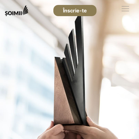
Înscrie-te