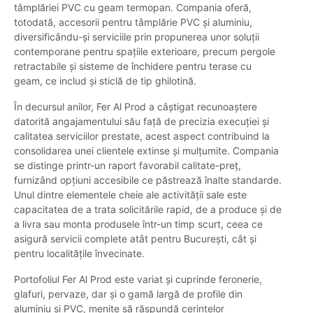
tâmplăriei PVC cu geam termopan. Compania oferă,
totodată, accesorii pentru tâmplărie PVC și aluminiu,
diversificându-și serviciile prin propunerea unor soluții
contemporane pentru spațiile exterioare, precum pergole
retractabile și sisteme de închidere pentru terase cu
geam, ce includ și sticlă de tip ghilotină.
În decursul anilor, Fer Al Prod a câștigat recunoaștere
datorită angajamentului său față de precizia execuției și
calitatea serviciilor prestate, acest aspect contribuind la
consolidarea unei clientele extinse și mulțumite. Compania
se distinge printr-un raport favorabil calitate-preț,
furnizând opțiuni accesibile ce păstrează înalte standarde.
Unul dintre elementele cheie ale activității sale este
capacitatea de a trata solicitările rapid, de a produce și de
a livra sau monta produsele într-un timp scurt, ceea ce
asigură servicii complete atât pentru București, cât și
pentru localitățile învecinate.
Portofoliul Fer Al Prod este variat și cuprinde feronerie,
glafuri, pervaze, dar și o gamă largă de profile din
aluminiu și PVC, menite să răspundă cerințelor