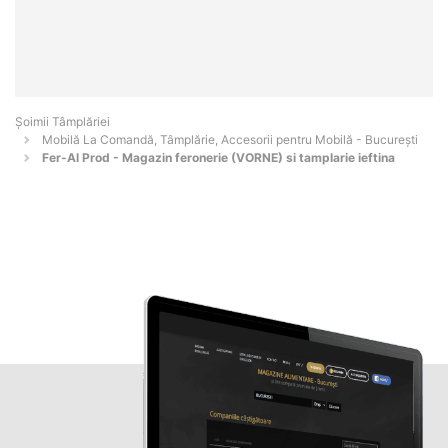
Șoimii Tâmplăriei
Mobilă La Comandă, Tâmplărie, Accesorii pentru Mobilă - Bucureşti
Fer-Al Prod - Magazin feronerie (VORNE) si tamplarie ieftina