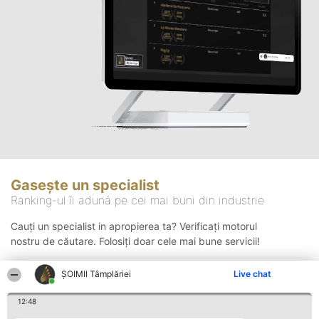
Gasește un specialist
Ranking-ul îi adună pe cei mai buni din industrie
Cauți un specialist in apropierea ta? Verificați motorul
nostru de căutare. Folosiți doar cele mai bune servicii!
ȘOIMII Tâmplăriei
Live chat
Căutare
12:48