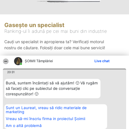
Gasește un specialist
Ranking-ul îi adună pe cei mai buni din industrie
Cauți un specialist in apropierea ta? Verificați motorul
nostru de căutare. Folosiți doar cele mai bune servicii!
ȘOIMII Tâmplăriei
Live chat
Căutare
20:31
Bună, suntem încântați să vă ajutăm! 🙂 Vă rugăm
să faceți clic pe subiectul de conversație
corespunzător! 🙂
Sunt un Laureat, vreau să ridic materiale de
Organizator Ranking
Plebiscyt
Contact
marketing
BRIGHT SOLUTIONS BR SRL
Câștigătorii
Contact
Aleea Timisul De Sus 2 Bl. A30
Lista Tuturor
Vreau să-mi înscriu firma in proiectul Șoimii
Sc. A Et. 4 Ap. 13 Cod 061952
Laureaților
Am o altă problemă
București
Reguli