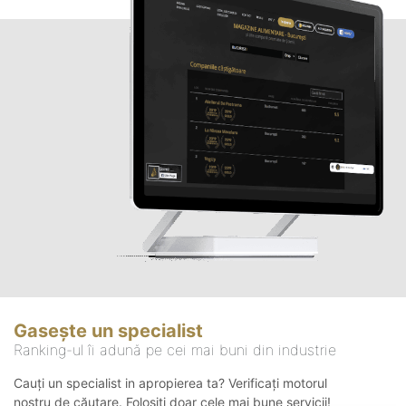
Gasește un specialist
Ranking-ul îi adună pe cei mai buni din industrie
Cauți un specialist in apropierea ta? Verificați motorul
nostru de căutare. Folosiți doar cele mai bune servicii!