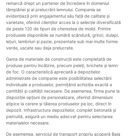
remarcă drept un partener de încredere în domeniul
tâmplăriei și al prelucrării lemnului. Compania se
evidențiază prin angajamentul său față de calitate și
varietate, oferind clienților acces la o selecție diversificată
de peste 120 de tipuri de cherestea de molid. Printre
produsele disponibile se numără scândură, grinzi, dulapi,
lețuri, lambriuri și pazie, prezentate sub mai multe forme:
verde, uscate sau deja prelucrate.
Gama de materiale de construcții este completată de
produse pentru încălzire, precum peleți, brichete și lemn
de foc. O caracteristică apreciată a depozitelor
administrate de companie este posibilitatea selectării
individuale a produselor, permițând achiziția exactă a
cantității și calității necesare. De asemenea, firma pune la
dispoziție opțiuni de personalizare, oferind dimensiuni
atipice la cerere și tăierea produselor pe loc, direct în
depozit. Infrastructura depozitelor, complet betonată și
pietruită, asigură un mediu adecvat pentru selectarea
materialelor necesare.
De asemenea, serviciul de transport propriu acoperă Baia