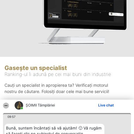
Gasește un specialist
Ranking-ul îi adună pe cei mai buni din industrie
Cauți un specialist in apropierea ta? Verificați motorul
nostru de căutare. Folosiți doar cele mai bune servicii!
ȘOIMII Tâmplăriei
Live chat
Căutare
09:57
Bună, suntem încântați să vă ajutăm! 🙂 Vă rugăm
să faceți clic pe subiectul de conversație