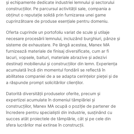
și echipamente dedicate industriei lemnului și sectorului
construcțiilor. Pe parcursul activității sale, compania a
obținut o reputație solidă prin furnizarea unei game
cuprinzătoare de produse esențiale pentru domeniu.
Oferta cuprinde un portofoliu variat de scule și utilaje
necesare procesării lemnului, incluzând burghiuri, pânze și
sisteme de exhaustare. Pe lângă acestea, Manex MA
furnizează materiale de finisaj diversificate, cum ar fi
lacuri, vopsele, baituri, materiale abrazive și adezivi
destinați mobilierului și construcțiilor din lemn. Experiența
acumulată încă din momentul fondării se reflectă în
abilitatea companiei de a se adapta cerințelor pieței și de
a răspunde prompt solicitărilor clienților.
Datorită diversității produselor oferite, precum și
expertizei acumulate în domeniul tâmplăriei și
construcțiilor, Manex MA ocupă o poziție de partener de
încredere pentru specialiștii din industrie, susținând cu
succes atât proiectele de tâmplărie, cât și pe cele din
sfera lucrărilor mai extinse în construcții.