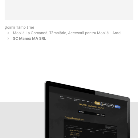
Șoimii Tâmplăriei
Mobilă La Comandă, Tâmplărie, Accesorii pentru Mobilă - Arad
SC Manex MA SRL