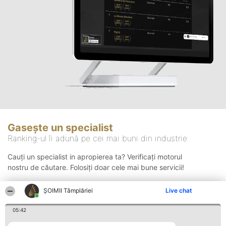
Gasește un specialist
Ranking-ul îi adună pe cei mai buni din industrie
Cauți un specialist in apropierea ta? Verificați motorul
nostru de căutare. Folosiți doar cele mai bune servicii!
ȘOIMII Tâmplăriei
Live chat
Căutare
05:42