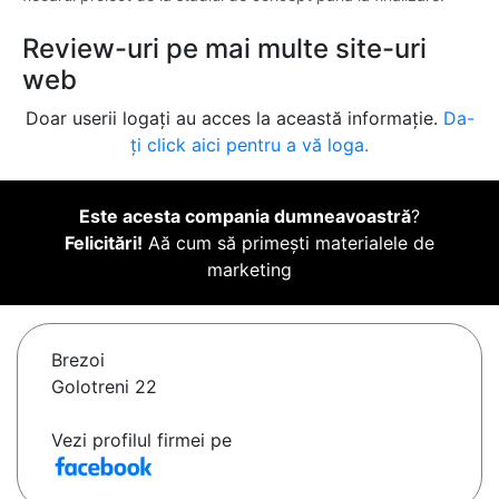
Review-uri pe mai multe site-uri
web
Doar userii logați au acces la această informație.
Da-
ți click aici pentru a vă loga.
Este acesta compania dumneavoastră
?
Felicitări!
Aă cum să primești materialele de
marketing
Brezoi
Golotreni 22
Vezi profilul firmei pe