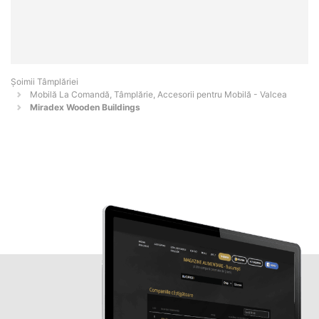
Șoimii Tâmplăriei
Mobilă La Comandă, Tâmplărie, Accesorii pentru Mobilă - Valcea
Miradex Wooden Buildings