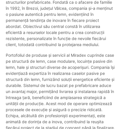
structurilor prefabricate. Fondată ca o afacere de familie
în 1992, în Brezoi, județul Vâlcea, compania și-a menținut
o pasiune autentică pentru lemn, evidențiind în
permanență tendința de inovare în fiecare proiect
abordat. Obiectivul său central constă în utilizarea
eficientă a resurselor locale pentru a crea construcții
rezistente, personalizate în funcție de nevoile fiecărui
client, totodată contribuind la protejarea mediului.
Portofoliul de produse și servicii al Miradex cuprinde case
pe structură de lemn, case modulare, locuințe pasive din
lemn, hale și structuri diverse de acoperișuri. Compania își
evidențiază expertiza în realizarea caselor pasive pe
structură din lemn, furnizând soluții energetice eficiente și
durabile. Sistemul de lucru bazat pe prefabricare aduce
un avantaj major, permițând livrarea și instalarea rapidă în
întreaga țară, beneficiind de amplasarea strategică a
unității de producție. Acest mod de operare optimizează
procesele de execuție și asigură o precizie ridicată.
Echipa, alcătuită din profesioniști experimentați, este
animată de dorința de a inova, contribuind la reușita
fiecărui proiect de la stadiul de concept până la finalizare.