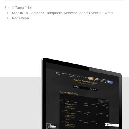
Șoimii Tâmplăriei
Mobilă La Comandă, Tâmplărie, Accesorii pentru Mobilă - Arad
RegalMob