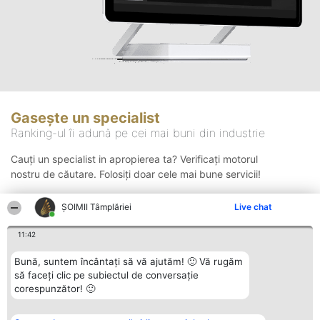
Gasește un specialist
Ranking-ul îi adună pe cei mai buni din industrie
Cauți un specialist in apropierea ta? Verificați motorul
nostru de căutare. Folosiți doar cele mai bune servicii!
ȘOIMII Tâmplăriei
Live chat
Căutare
11:42
Bună, suntem încântați să vă ajutăm! 🙂 Vă rugăm
să faceți clic pe subiectul de conversație
corespunzător! 🙂