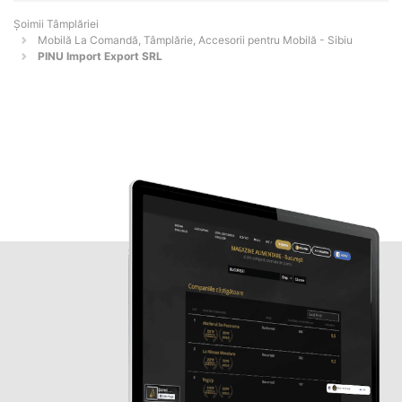
Șoimii Tâmplăriei
Mobilă La Comandă, Tâmplărie, Accesorii pentru Mobilă - Sibiu
PINU Import Export SRL