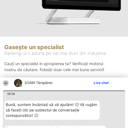
Gasește un specialist
Ranking-ul îi adună pe cei mai buni din industrie
Cauți un specialist in apropierea ta? Verificați motorul
nostru de căutare. Folosiți doar cele mai bune servicii!
ȘOIMII Tâmplăriei
Live chat
Căutare
08:56
Bună, suntem încântați să vă ajutăm! 🙂 Vă rugăm
să faceți clic pe subiectul de conversație
corespunzător! 🙂