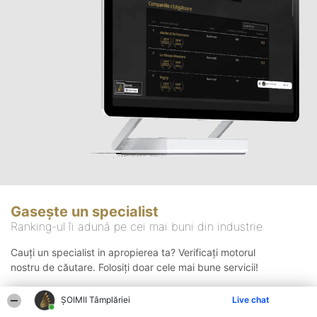
Gasește un specialist
Ranking-ul îi adună pe cei mai buni din industrie
Cauți un specialist in apropierea ta? Verificați motorul
nostru de căutare. Folosiți doar cele mai bune servicii!
ȘOIMII Tâmplăriei
Live chat
Căutare