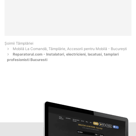
Șoimii Tâmplăriei
Mobilă La Comandă, Tâmplărie, Accesorii pentru Mobilă - Bucureşti
Reparatorul.com - Instalatori, electricieni, lacatusi, tamplari
profesionisti Bucuresti