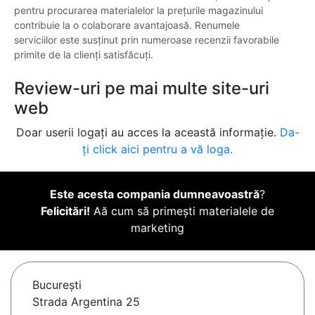
pentru procurarea materialelor la prețurile magazinului
contribuie la o colaborare avantajoasă. Renumele
serviciilor este susținut prin numeroase recenzii favorabile
primite de la clienți satisfăcuți.
Review-uri pe mai multe site-uri
web
Doar userii logați au acces la această informație.
Da-
ți click aici pentru a vă loga.
Este acesta compania dumneavoastră
?
Felicitări!
Aă cum să primești materialele de
marketing
Bucureşti
Strada Argentina 25