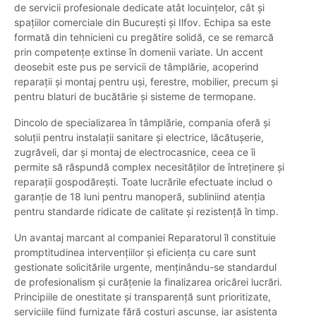
de servicii profesionale dedicate atât locuințelor, cât și
spațiilor comerciale din București și Ilfov. Echipa sa este
formată din tehnicieni cu pregătire solidă, ce se remarcă
prin competențe extinse în domenii variate. Un accent
deosebit este pus pe servicii de tâmplărie, acoperind
reparații și montaj pentru uși, ferestre, mobilier, precum și
pentru blaturi de bucătărie și sisteme de termopane.
Dincolo de specializarea în tâmplărie, compania oferă și
soluții pentru instalații sanitare și electrice, lăcătușerie,
zugrăveli, dar și montaj de electrocasnice, ceea ce îi
permite să răspundă complex necesităților de întreținere și
reparații gospodărești. Toate lucrările efectuate includ o
garanție de 18 luni pentru manoperă, subliniind atenția
pentru standarde ridicate de calitate și rezistență în timp.
Un avantaj marcant al companiei Reparatorul îl constituie
promptitudinea intervențiilor și eficiența cu care sunt
gestionate solicitările urgente, menținându-se standardul
de profesionalism și curățenie la finalizarea oricărei lucrări.
Principiile de onestitate și transparență sunt prioritizate,
serviciile fiind furnizate fără costuri ascunse, iar asistența