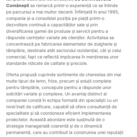
Comănești
se remarcă printr-o experiență ce se întinde
pe parcursul a mai multor decenii. Înființată în anul 1995,
compania și-a consolidat poziția pe piață printr-o
dezvoltare continuă a capacităților sale și prin
diversificarea gamei de produse și servicii pentru a
răspunde cerințelor variate ale clienților. Activitatea se
concentrează pe fabricarea elementelor de dulgherie și
tâmplărie, destinate atât sectorului rezidențial, cât și celui
comercial, fapt ce reflectă implicarea în menținerea unor
standarde ridicate de calitate și precizie.
Oferta propusă cuprinde sortimente de cherestea din mai
multe tipuri de lemn, frize, precum și soluții complete
pentru tâmplărie, concepute pentru a răspunde unor
solicitări variate și complexe. Un avantaj distinct al
companiei constă în echipa formată din specialiști cu un
nivel înalt de calificare, capabili să ofere consultanță de
specialitate și să coordoneze eficient implementarea
proiectelor. Această abordare este susținută de o
strategie managerială coerentă și de o dinamică
permanentă, care au contribuit la construirea unei reputații