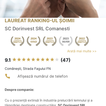
LAUREAT RANKING-UL ȘOIMII
SC Dorinvest SRL Comanesti
Arată mai multe >>
9.1
(47)
Comăneşti, Strada Fagului FN
Afișează numărul de telefon
Despre companie:
Cu o prezență extinsă în industria prelucrării lemnului și a
tâmplăriei destinate construcțiilor,
SC Dorinvest SRL